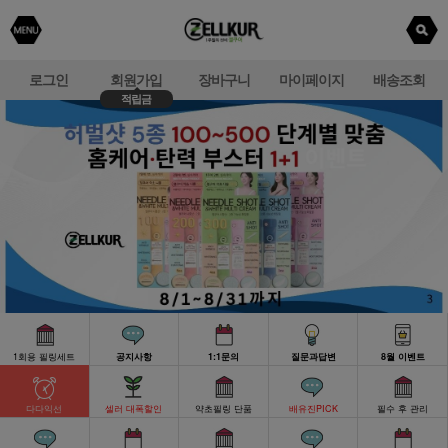
로그인
회원가입
장바구니
마이페이지
배송조회
적립금
1회용 필링세트
공지사항
1:1문의
질문과답변
8월 이벤트
다다익선
셀러 대폭할인
약초필링 단품
배유진PICK
필수 후 관리