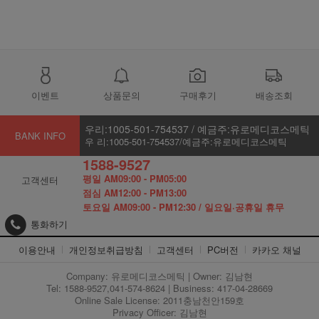
이벤트
상품문의
구매후기
배송조회
우리:1005-501-754537 / 예금주:유로메디코스메틱
BANK INFO
우 리:1005-501-754537/예금주:유로메디코스메틱
1588-9527
평일 AM09:00 - PM05:00
고객센터
점심 AM12:00 - PM13:00
토요일 AM09:00 - PM12:30 / 일요일·공휴일 휴무
통화하기
이용안내
개인정보취급방침
고객센터
PC버전
카카오 채널
Company: 유로메디코스메틱 | Owner: 김남현
Tel: 1588-9527,041-574-8624 | Business: 417-04-28669
Online Sale License: 2011충남천안159호
Privacy Officer: 김남현