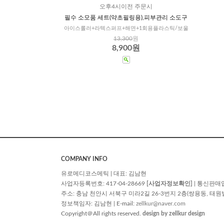
오후4시이전 주문시
필수 소모품 세트(약초필링용),피부관리 소도구
아이스롤러+라텍스퍼프+해면+1회용플라스틱/보울
13,300
원
8,900원
COMPANY INFO
유로메디코스메틱 | 대표: 김남현
사업자등록번호: 417-04-28669
[사업자정보확인]
| 통신판매
주소: 충남 천안시 서북구 미라2길 26-3번지 2층(쌍용동, 태원빌딩) | TE
정보책임자: 김남현 | E-mail:
zellkur@naver.com
Copyright＠All rights reserved.
design by zellkur design