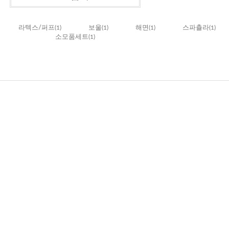
라텍스/퍼프
(1)
보울
(1)
해면
(1)
스파츌라
(1)
소모품세트
(1)