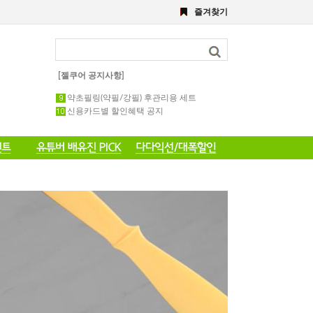
즐겨찾기
8월 이벤트
해초,약초필링세트
전화 주문 공지 이벤트
포토 후기 작성 요령 공지
8월 이벤트공지
[젤쿠어 공지사항]
약초필링 1회용 세트
약초필링(약필/강필) 후관리용 세트
신용카드별 할인혜택 공지