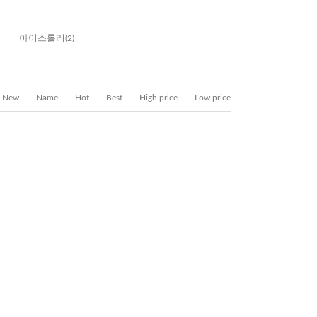
아이스롤러
(2)
New
Name
Hot
Best
High price
Low price