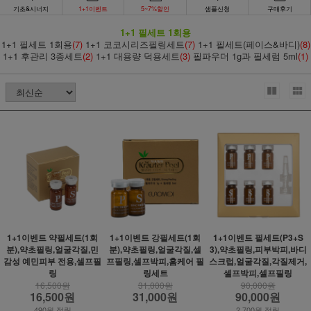
기초&시너지
1+1이벤트
5~7%할인
샘플신청
구매후기
1+1 필세트 1회용
1+1 필세트 1회용
(7)
1+1 코코시리즈필링세트
(7)
1+1 필세트(페이스&바디)
(8)
1+1 후관리 3종세트
(2)
1+1 대용량 덕용세트
(3)
필파우더 1g과 필세럼 5ml
(1)
1+1이벤트 약필세트(1회
1+1이벤트 강필세트(1회
1+1이벤트 필세트(P3+S
분),약초필링,얼굴각질,민
분),약초필링,얼굴각질,셀
3),약초필링,피부박피,바디
감성 예민피부 전용,셀프필
프필링,셀프박피,홈케어 필
스크럽,얼굴각질,각질제거,
링
링세트
셀프박피,셀프필링
16,500원
31,000원
90,000원
16,500원
31,000원
90,000원
490원 적립
2,700원 적립