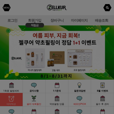
로그인
회원가입
장바구니
마이페이지
배송조회
적립금
1회용 필링세트
공지사항
1:1문의
질문과답변
8월 이벤트
다다익선
셀러 대폭할인
약초필링 단품
배유진PICK
필수 후 관리