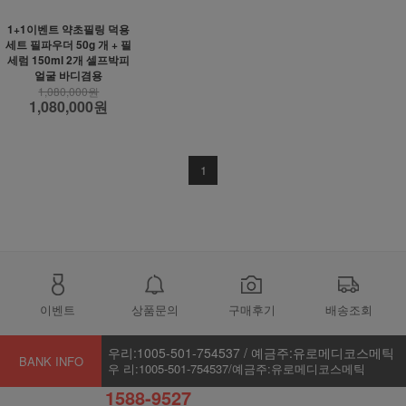
1+1이벤트 약초필링 덕용
세트 필파우더 50g 개 + 필
세럼 150ml 2개 셀프박피
얼굴 바디겸용
1,080,000원
1,080,000원
1
이벤트
상품문의
구매후기
배송조회
우리:1005-501-754537 / 예금주:유로메디코스메틱
BANK INFO
우 리:1005-501-754537/예금주:유로메디코스메틱
1588-9527