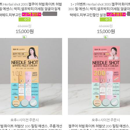
 Herbal shot 200(젤쿠어 허벌 화이트 허벌
1+1이벤트 Herbal shot 300(젤쿠어 화
0 필 에센스) 박피,셀프박피,미세침,얼굴각질제
300 필 에센스) 박피,셀프박피,미세침,얼굴
랙헤드,피부고민
랙헤드,피부고민할인 설정
15,000
원
15,000
원
15,000원
15,000원
오후4시이전 주문시
오후4시이전 주문시
벌 화이트 허벌샷 100 필링 에센스 , 주름개선
젤쿠어 허벌 화이트 허벌샷 200 필링 에센스 