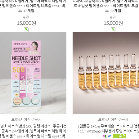
모공축소&각질케어 (젤쿠어 퍼펙트 허벌 화이
&미백&모공축소&각질케어 (젤쿠어 퍼펙트 
 필 에센스 6ea + 화이트 멀티 크림 6ea) 1박
트 허벌샷 필 에센스 6ea + 화이트 멀티 크림 6
스, 12개입
스, 12개입
0
원
0
원
15,000원
15,000원
오후4시이전 주문시
오후4시이전 주문시
벌 화이트 허벌샷 500 필링 에센스 , 주름개선
[앰플류 1+1 & 무료배송] 브라이트닝 앰
모공축소&각질케어 (젤쿠어 퍼펙트 허벌 화이
(1.5mlX10ea)/피부생기 투명 브라이트
 필 에센스 6ea + 화이트 멀티 크림 6ea) 1박