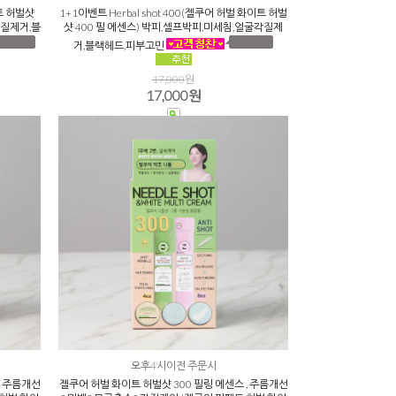
이트 허벌샷
1+1이벤트 Herbal shot 400(젤쿠어 허벌 화이트 허벌
각질제거,블
샷 400 필 에센스) 박피,셀프박피,미세침,얼굴각질제
거,블랙헤드,피부고민
17,000
원
17,000원
오후4시이전 주문시
, 주름개선
젤쿠어 허벌 화이트 허벌샷 300 필링 에센스 , 주름개선