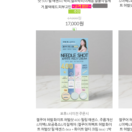
샷 500 필 에센스) 박피,셀프박피,미세침,얼굴각질제
&미백&
트 허벌샷
거,블랙헤드,피부고민
17,000
원
17,000원
오후4시이전 주문시
젤쿠어 허벌 화이트 허벌샷 400 필링 에센스 , 주름개선
젤쿠어 허
&미백&모공축소&각질케어 (젤쿠어 퍼펙트 허벌 화이
&미백&
트 허벌샷 필 에센스 6ea + 화이트 멀티 크림 6ea) 1박
트 허벌샷