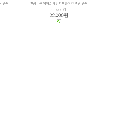
닝 앰플
진정 보습 영양,문제성피부를 위한 진정 앰플
22,000
원
22,000원