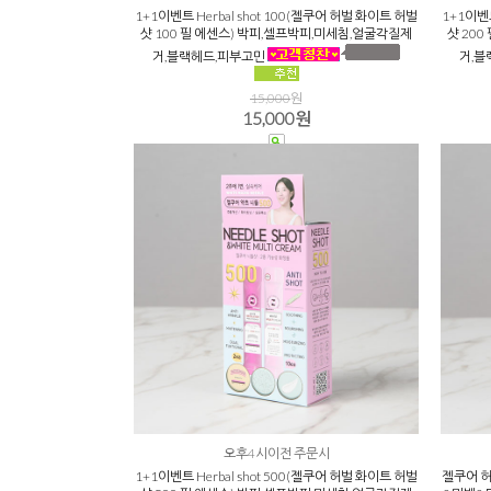
1+1이벤트 Herbal shot 100(젤쿠어 허벌 화이트 허벌
1+1이벤트
샷 100 필 에센스) 박피,셀프박피,미세침,얼굴각질제
샷 20
거,블랙헤드,피부고민
거,블
15,000
원
15,000원
오후4시이전 주문시
1+1이벤트 Herbal shot 500(젤쿠어 허벌 화이트 허벌
젤쿠어 허