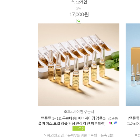
스, 12개입
0
원
17,000원
오후4시이전 주문시
[앰플류 1+1 & 무료배송] 에너자이징 앰플 5ml(고농
[앰플류
(1.5m
축 페이스 오일 앰플,건성,민감,예민,피부활력)
노화,건성,민감,모든피부를 위한 리프팅 고농축 앰플
보습