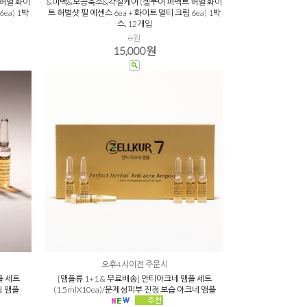
허벌 화이
&미백&모공축소&각질케어 (젤쿠어 퍼펙트 허벌 화이
ea) 1박
트 허벌샷 필 에센스 6ea + 화이트 멀티 크림 6ea) 1박
스, 12개입
0
원
15,000원
오후4시이전 주문시
플 세트
[앰플류 1+1 & 무료배송] 안티아크네 앰플 세트
닝 앰플
(1.5mlX10ea)/문제성피부 진정 보습 아크네 앰플