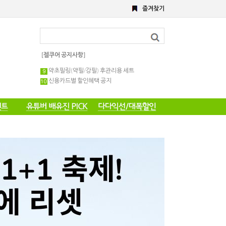
8월 이벤트
즐겨찾기
해초,약초필링세트
전화 주문 공지 이벤트
포토 후기 작성 요령 공지
8월 이벤트공지
약초필링 1회용 세트
[젤쿠어 공지사항]
약초필링(약필/강필) 후관리용 세트
신용카드별 할인혜택 공지