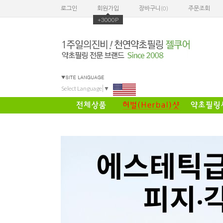
로그인
회원가입
장바구니(
0
)
주문조회
+3000P
Select Language
▼