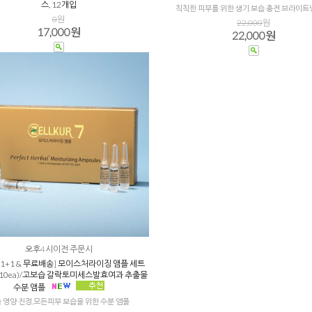
스, 12개입
칙칙한 피부를 위한 생기 보습 충전 브라이트
0
원
22,000
원
17,000원
22,000원
오후4시이전 주문시
 1+1 & 무료배송] 모이스처라이징 앰플 세트
lX10ea)/고보습 갈락토미세스발효여과 추출물
수분 앰플
 영양 진정,모든피부 보습을 위한 수분 앰플