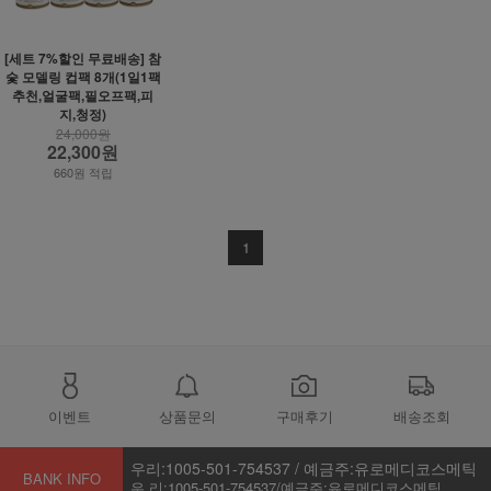
[세트 7%할인 무료배송] 참
숯 모델링 컵팩 8개(1일1팩
추천,얼굴팩,필오프팩,피
지,청정)
24,000원
22,300원
660원 적립
1
이벤트
상품문의
구매후기
배송조회
우리:1005-501-754537 / 예금주:유로메디코스메틱
BANK INFO
우 리:1005-501-754537/예금주:유로메디코스메틱