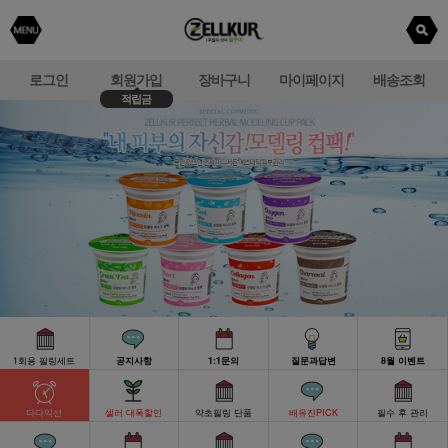
로그인
회원가입
장바구니
마이페이지
배송조회
적립금
1회용 필링세트
공지사항
1:1문의
질문과답변
8월 이벤트
다다익선
셀러 대폭할인
약초필링 단품
배유진PICK
필수 후 관리