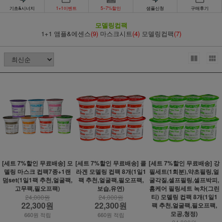
기초&시너지
1+1이벤트
5~7%할인
샘플신청
구매후기
모델링컵팩
1+1 앰플&에센스
(9)
마스크시트
(4)
모델링컵팩
(7)
[세트 7%할인 무료배송] 모
[세트 7%할인 무료배송] 콜
[세트 7%할인 무료배송] 강
델링 마스크 컵팩7종+1랜
라겐 모델링 컵팩 8개(1일1
필세트(1회분),약초필링,얼
덤set(1일1팩 추천,얼굴팩,
팩 추천,얼굴팩,필오프팩,
굴각질,셀프필링,셀프박피,
고무팩,필오프팩)
보습,유연)
홈케어 필링세트 녹차(그린
티) 모델링 컵팩 8개(1일1
24,000원
24,000원
22,300원
22,300원
팩 추천,얼굴팩,필오프팩,
모공,청정)
660원 적립
660원 적립