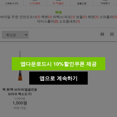
기초&시너지
1+1이벤트
5~7%할인
샘플신청
구매후기
팩붓
바이알 두껑 안전오프너
(1)
팩붓
(1)
라텍스/퍼프
(1)
보울
(1)
해면
(1)
스파츌라
(1)
아이스롤러
(2)
소모품세트
(1)
앱다운로드시 10%할인쿠폰 제공
앱으로 계속하기
팩 붓/팩 브러쉬(얼굴전용
브러쉬 팩소도구)
1,500원
1,500원
40원 적립