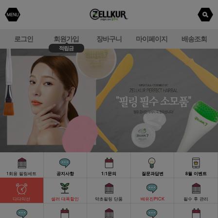
로그인
회원가입
장바구니
마이페이지
배송조회
적립금
1회용 필링세트
공지사항
1:1문의
질문과답변
8월 이벤트
다다익선
셀러 대폭할인
약초필링 단품
배유진PICK
필수 후 관리