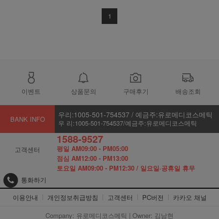
1
이벤트
상품문의
구매후기
배송조회
우리:1005-501-754537 / 예금주:유로메디코스메틱
BANK INFO
우 리:1005-501-754537/예금주:유로메디코스메틱
1588-9527
평일 AM09:00 - PM05:00
고객센터
점심 AM12:00 - PM13:00
토요일 AM09:00 - PM12:30 / 일요일·공휴일 휴무
통화하기
이용안내
개인정보취급방침
고객센터
PC버전
카카오 채널
Company: 유로메디코스메틱 | Owner: 김남현