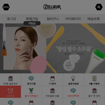
로그인
회원가입
장바구니
마이페이지
배송조회
적립금
1회용 필링세트
공지사항
1:1문의
질문과답변
8월 이벤트
다다익선
셀러 대폭할인
약초필링 단품
배유진PICK
필수 후 관리