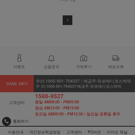
1
이벤트
상품문의
구매후기
배송조회
우리:1005-501-754537 / 예금주:유로메디코스메틱
BANK INFO
우 리:1005-501-754537/예금주:유로메디코스메틱
1588-9527
평일 AM09:00 - PM05:00
고객센터
점심 AM12:00 - PM13:00
토요일 AM09:00 - PM12:30 / 일요일·공휴일 휴무
통화하기
이용안내
개인정보취급방침
고객센터
PC버전
카카오 채널