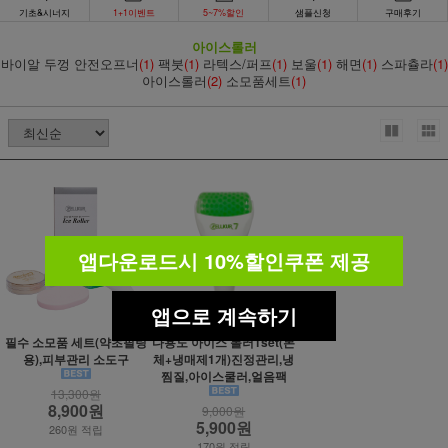
기초&시너지
1+1이벤트
5~7%할인
샘플신청
구매후기
아이스롤러
바이알 두껑 안전오프너
(1)
팩붓
(1)
라텍스/퍼프
(1)
보울
(1)
해면
(1)
스파츌라
(1)
아이스롤러
(2)
소모품세트
(1)
앱다운로드시 10%할인쿠폰 제공
앱으로 계속하기
필수 소모품 세트(약초필링
다용도 아이스 롤러1set(본
용),피부관리 소도구
체+냉매제1개)진정관리,냉
찜질,아이스쿨러,얼음팩
13,300원
8,900원
9,000원
5,900원
260원 적립
170원 적립