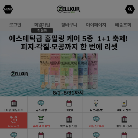
로그인
회원가입
장바구니
마이페이지
배송조회
적립금
1회용 필링세트
공지사항
1:1문의
질문과답변
8월 이벤트
다다익선
셀러 대폭할인
약초필링 단품
배유진PICK
필수 후 관리