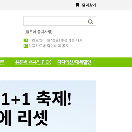
8월 이벤트
즐겨찾기
해초,약초필링세트
전화 주문 공지 이벤트
포토 후기 작성 요령 공지
8월 이벤트공지
[젤쿠어 공지사항]
약초필링 1회용 세트
약초필링(약필/강필) 후관리용 세트
신용카드별 할인혜택 공지