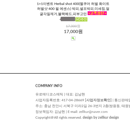
1+1이벤트 Herbal shot 400(젤쿠어 허벌 화이트
허벌샷 400 필 에센스) 박피,셀프박피,미세침,얼
굴각질제거,블랙헤드,피부고민
17,000
원
17,000원
COMPANY INFO
유로메디코스메틱 | 대표: 김남현
사업자등록번호: 417-04-28669
[사업자정보확인]
| 통신판매
주소: 충남 천안시 서북구 미라2길 26-3번지 2층(쌍용동, 태원빌딩) | TE
정보책임자: 김남현 | E-mail:
zellkur@naver.com
Copyright＠All rights reserved.
design by zellkur design