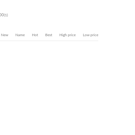
500
(1)
New
Name
Hot
Best
High price
Low price