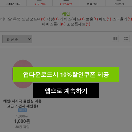
기초&시너지
1+1이벤트
5~7%할인
샘플신청
구매후기
해면
바이알 두껑 안전오프너
(1)
팩붓
(1)
라텍스/퍼프
(1)
보울
(1)
해면
(1)
스파츌라
(1)
아이스롤러
(2)
소모품세트
(1)
앱다운로드시 10%할인쿠폰 제공
앱으로 계속하기
해면(저자극 클렌징 미용
고급 스펀지 세안용)
1,000원
1,000원
30원 적립