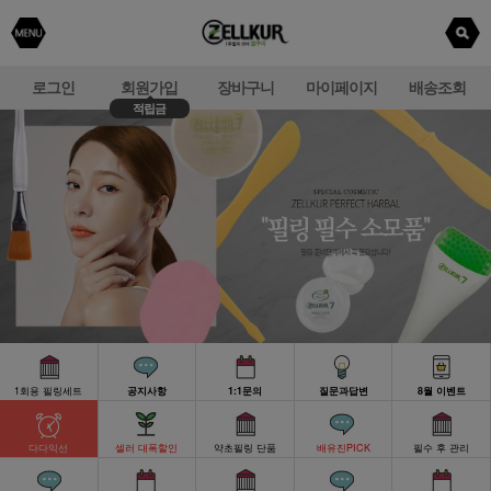
로그인
회원가입
장바구니
마이페이지
배송조회
적립금
1회용 필링세트
공지사항
1:1문의
질문과답변
8월 이벤트
다다익선
셀러 대폭할인
약초필링 단품
배유진PICK
필수 후 관리