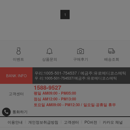
1
이벤트
상품문의
구매후기
배송조회
우리:1005-501-754537 / 예금주:유로메디코스메틱
BANK INFO
우 리:1005-501-754537/예금주:유로메디코스메틱
1588-9527
평일 AM09:00 - PM05:00
고객센터
점심 AM12:00 - PM13:00
토요일 AM09:00 - PM12:30 / 일요일·공휴일 휴무
통화하기
이용안내
개인정보취급방침
고객센터
PC버전
카카오 채널