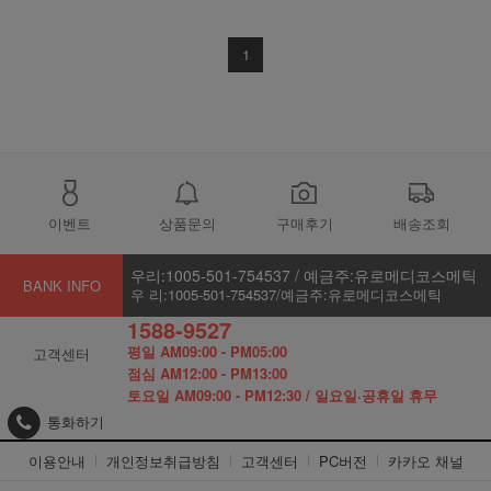
1
이벤트
상품문의
구매후기
배송조회
우리:1005-501-754537 / 예금주:유로메디코스메틱
BANK INFO
우 리:1005-501-754537/예금주:유로메디코스메틱
1588-9527
평일 AM09:00 - PM05:00
고객센터
점심 AM12:00 - PM13:00
토요일 AM09:00 - PM12:30 / 일요일·공휴일 휴무
통화하기
이용안내
개인정보취급방침
고객센터
PC버전
카카오 채널