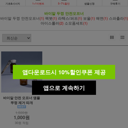
기초&시너지
1+1이벤트
5~7%할인
샘플신청
구매후기
바이알 두껑 안전오프너
바이알 두껑 안전오프너
(1)
팩붓
(1)
라텍스/퍼프
(1)
보울
(1)
해면
(1)
스파츌라
(1)
아이스롤러
(2)
소모품세트
(1)
앱다운로드시 10%할인쿠폰 제공
앱으로 계속하기
바이알 안전 오프너 앰플
뚜껑 제거 따개
1,500원
1,000원
30원 적립