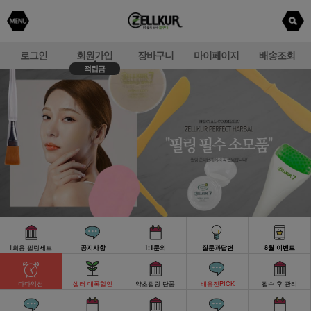
로그인
회원가입
장바구니
마이페이지
배송조회
적립금
1회용 필링세트
공지사항
1:1문의
질문과답변
8월 이벤트
다다익선
셀러 대폭할인
약초필링 단품
배유진PICK
필수 후 관리