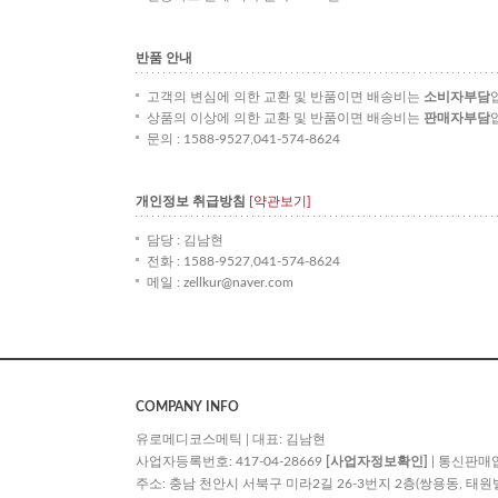
반품 안내
고객의 변심에 의한 교환 및 반품이면 배송비는
소비자부담
상품의 이상에 의한 교환 및 반품이면 배송비는
판매자부담
문의 : 1588-9527,041-574-8624
개인정보 취급방침
[약관보기]
담당 : 김남현
전화 : 1588-9527,041-574-8624
메일 : zellkur@naver.com
COMPANY INFO
유로메디코스메틱 | 대표: 김남현
사업자등록번호: 417-04-28669
[사업자정보확인]
| 통신판매
주소: 충남 천안시 서북구 미라2길 26-3번지 2층(쌍용동, 태원빌딩) | TE