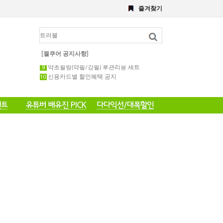
즐겨찾기
8월 이벤트
해초,약초필링세트
전화 주문 공지 이벤트
포토 후기 작성 요령 공지
8월 이벤트공지
[젤쿠어 공지사항]
약초필링 1회용 세트
약초필링(약필/강필) 후관리용 세트
신용카드별 할인혜택 공지