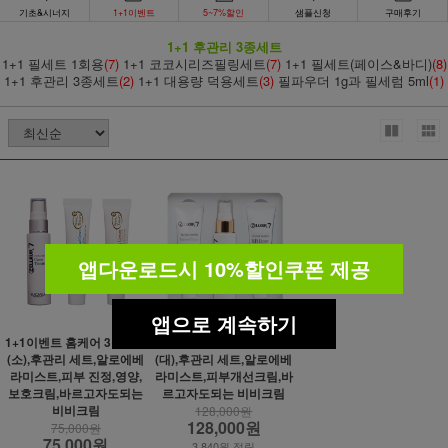
기초&시너지
1+1이벤트
5~7%할인
샘플신청
구매후기
1+1 후관리 3종세트
1+1 필세트 1회용
(7)
1+1 코코시리즈필링세트
(7)
1+1 필세트(페이스&바디)
(8)
1+1 후관리 3종세트
(2)
1+1 대용량 덕용세트
(3)
필파우더 1g과 필세럼 5ml
(1)
앱다운로드시 10%할인쿠폰 제공
앱으로 계속하기
1+1이벤트 홈케어 3종세트
1+1이벤트 홈케어 3종세트
(소),후관리 세트,알로에베
(대),후관리 세트,알로에베
라미스트,피부 진정,영양,
라미스트,피부개선크림,바
보호크림,바르고자도되는
르고자도되는 비비크림
비비크림
128,000원
128,000원
75,000원
75,000원
3,840원 적립