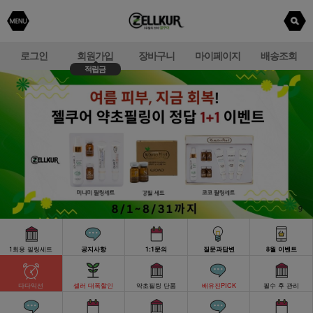
로그인
회원가입
장바구니
마이페이지
배송조회
적립금
1회용 필링세트
공지사항
1:1문의
질문과답변
8월 이벤트
다다익선
셀러 대폭할인
약초필링 단품
배유진PICK
필수 후 관리