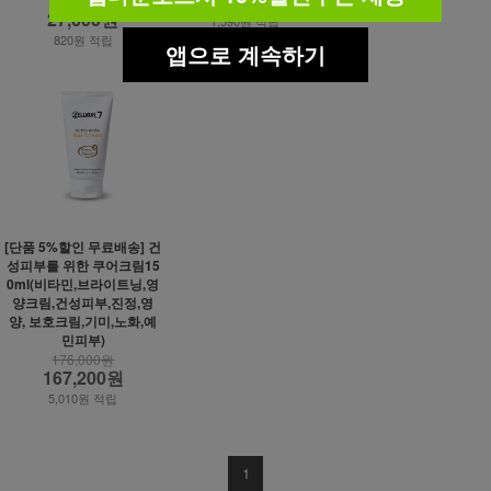
53,200원
29,000원
2,500원 적립
27,600원
1,590원 적립
820원 적립
앱으로 계속하기
[단품 5%할인 무료배송] 건
성피부를 위한 쿠어크림15
0ml(비타민,브라이트닝,영
양크림,건성피부,진정,영
양, 보호크림,기미,노화,예
민피부)
176,000원
167,200원
5,010원 적립
1