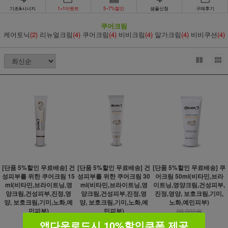
기초&시너지
1+1이벤트
5~7%할인
샘플신청
구매후기
쿠어크림
케어토닉
(2)
리뉴얼크림
(4)
쿠어크림
(4)
비비크림
(4)
알가크림
(4)
비비쿠션
(4)
[단품 5%할인 무료배송] 건
[단품 5%할인 무료배송] 건
[단품 5%할인 무료배송] 쿠
성피부를 위한 쿠어크림 15
성피부를 위한 쿠어크림 30
어크림 50ml(비타민,브라
ml(비타민,브라이트닝,영
ml(비타민,브라이트닝,영
이트닝,영양크림,건성피부,
양크림,건성피부,진정,영
양크림,건성피부,진정,영
진정,영양, 보호크림,기미,
양, 보호크림,기미,노화,예
양, 보호크림,기미,노화,예
노화,예민피부)
민피부)
민피부)
88,000원
83,600원
56,000원
앱다운로드시 10%할인쿠폰 제공