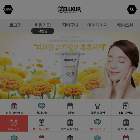
로그인
회원가입
장바구니
마이페이지
배송조회
적립금
1회용 필링세트
공지사항
1:1문의
질문과답변
8월 이벤트
다다익선
셀러 대폭할인
약초필링 단품
배유진PICK
필수 후 관리