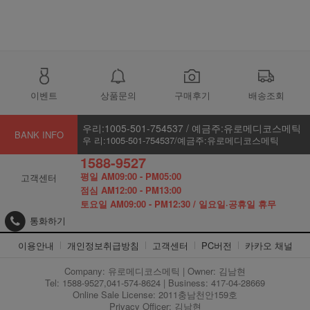
이벤트
상품문의
구매후기
배송조회
우리:1005-501-754537 / 예금주:유로메디코스메틱
BANK INFO
우 리:1005-501-754537/예금주:유로메디코스메틱
1588-9527
평일 AM09:00 - PM05:00
고객센터
점심 AM12:00 - PM13:00
토요일 AM09:00 - PM12:30 / 일요일·공휴일 휴무
통화하기
이용안내
개인정보취급방침
고객센터
PC버전
카카오 채널
Company: 유로메디코스메틱 | Owner: 김남현
Tel: 1588-9527,041-574-8624 | Business: 417-04-28669
Online Sale License: 2011충남천안159호
Privacy Officer: 김남현