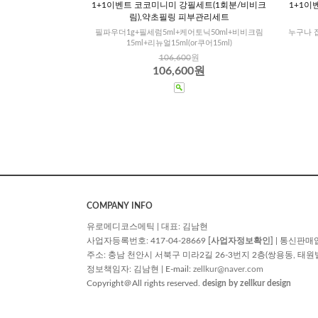
1+1이벤트 코코미니미 강필세트(1회분/비비크
1+1이
림),약초필링 피부관리세트
필파우더1g+필세럼5ml+케어토닉50ml+비비크림
누구나 
15ml+리뉴얼15ml(or쿠어15ml)
106,600
원
106,600원
COMPANY INFO
유로메디코스메틱 | 대표: 김남현
사업자등록번호: 417-04-28669
[사업자정보확인]
| 통신판매
주소: 충남 천안시 서북구 미라2길 26-3번지 2층(쌍용동, 태원빌딩) | TE
정보책임자: 김남현 | E-mail:
zellkur@naver.com
Copyright＠All rights reserved.
design by zellkur design