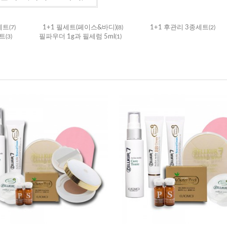
세트
(7)
1+1 필세트(페이스&바디)
(8)
1+1 후관리 3종세트
(2)
세트
(3)
필파우더 1g과 필세럼 5ml
(1)