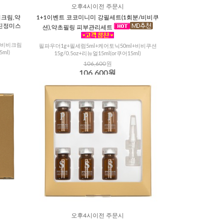
오후4시이전 주문시
비크림,약
1+1이벤트 코코미니미 강필세트(1회분/비비쿠
진정미스
션),약초필링 피부관리세트
l+비비크림
필파우더1g+필세럼5ml+케어토닉50ml+비비쿠션
ml)
15g/0.5oz+리뉴얼15ml(or쿠어15ml)
106,600
원
106,600원
오후4시이전 주문시