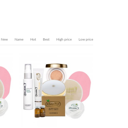
New
Name
Hot
Best
High price
Low price