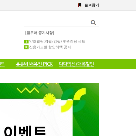
8월 이벤트
즐겨찾기
해초,약초필링세트
전화 주문 공지 이벤트
포토 후기 작성 요령 공지
8월 이벤트공지
약초필링 1회용 세트
[젤쿠어 공지사항]
약초필링(약필/강필) 후관리용 세트
신용카드별 할인혜택 공지