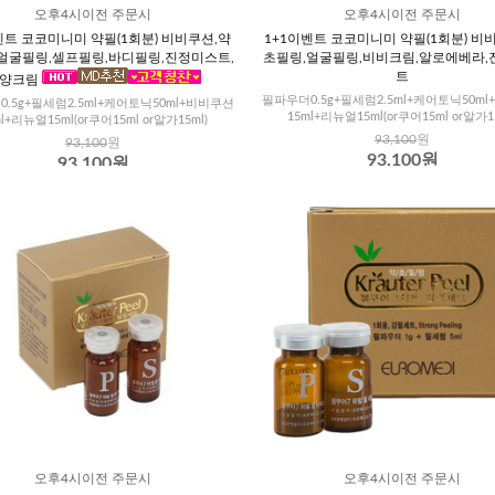
오후4시이전 주문시
오후4시이전 주문시
벤트 코코미니미 약필(1회분) 비비쿠션,약
1+1이벤트 코코미니미 약필(1회분) 비
얼굴필링,셀프필링,바디필링,진정미스트,
초필링,얼굴필링,비비크림,알로에베라,
트
양크림
필파우더0.5g+필세럼2.5ml+케어토닉50m
.5g+필세럼2.5ml+케어토닉50ml+비비쿠션
15ml+리뉴얼15ml(or쿠어15ml or알가15
ml+리뉴얼15ml(or쿠어15ml or알가15ml)
93,100
원
93,100
원
93,100원
93,100원
오후4시이전 주문시
오후4시이전 주문시