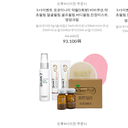
오후4시이전 주문시
1+1이벤트 코코미니미 약필(1회분) 비비쿠션,약
1+1이
초필링,얼굴필링,셀프필링,바디필링,진정미스트,
초필링,
영양크림
영
필파우더0.5g+필세럼2.5ml+케어토닉50ml+비비쿠션
필파우더0
15ml+리뉴얼15ml(or쿠어15ml or알가15ml)
15
93,100
원
93,100원
오후4시이전 주문시