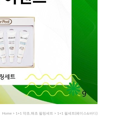
Home
>
1+1 약초,해초 필링세트
>
1+1 필세트(페이스&바디)