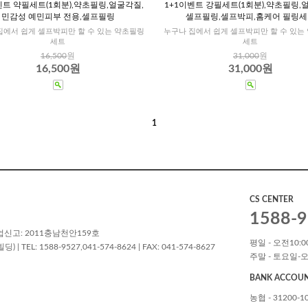
벤트 약필세트(1회분),약초필링,얼굴각질,
1+1이벤트 강필세트(1회분),약초필링,
민감성 예민피부 전용,셀프필링
셀프필링,셀프박피,홈케어 필링세
집에서 쉽게 셀프박피만 할 수 있는 약초필링
누구나 집에서 쉽게 셀프박피만 할 수 있는
세트
세트
16,500
원
31,000
원
16,500원
31,000원
1
CS CENTER
1588-9
업신고: 2011충남천안159호
평일 - 오전10:00
L: 1588-9527,041-574-8624 | FAX: 041-574-8627
주말 - 토요일-오
BANK ACCOU
농협 - 31200-1