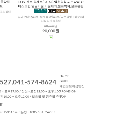
얼굴각질,
1+1이벤트 필세트(P3+S3),약초필링,피부박피,바
트
디스크럽,얼굴각질,각질제거,셀프박피,셀프필링
 약초필링
필파우더1gX3ea+필세럼5mlX3ea/약초필링 3회분/바
디필링가능용량
90,000
원
90,000원
HOME
527,041-574-8624
GUIDE
개인정보취급방침
 ~ 오후17:00 / 점심 - 오전12:00 ~ 오후1:00
PROVISION
전10:00 ~ 오후12:00 / 일요일 및 공휴일 휴무
TOP
NT
0-815351/ 우리은행 - 1005-501-754537