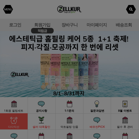
로그인
회원가입
장바구니
마이페이지
배송조회
적립금
1회용 필링세트
공지사항
1:1문의
질문과답변
8월 이벤트
다다익선
셀러 대폭할인
약초필링 단품
배유진PICK
필수 후 관리