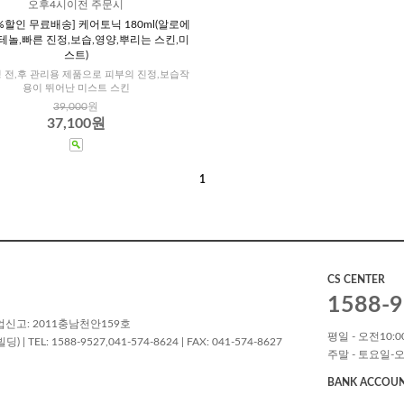
오후4시이전 주문시
5%할인 무료배송] 케어토닉 180ml(알로에
테놀,빠른 진정,보습,영양,뿌리는 스킨,미
스트)
 전,후 관리용 제품으로 피부의 진정,보습작
용이 뛰어난 미스트 스킨
39,000
원
37,100원
1
CS CENTER
1588-9
업신고: 2011충남천안159호
평일 - 오전10:00
L: 1588-9527,041-574-8624 | FAX: 041-574-8627
주말 - 토요일-오
BANK ACCOU