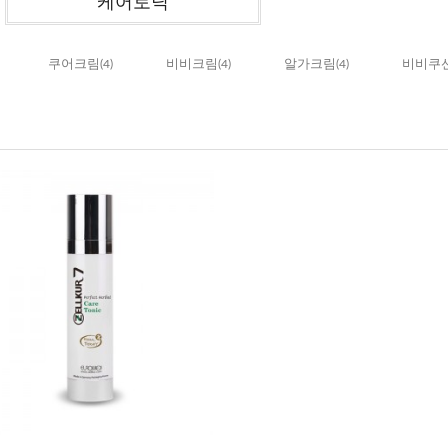
케어토닉
쿠어크림
(4)
비비크림
(4)
알가크림
(4)
비비쿠