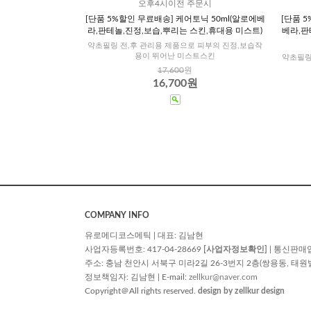
오후4시이전 주문시
[단품 5%할인 무료배송] 케어토닉 50ml(알로에베
[단품 
라,판테놀,진정,보습,뿌리는 스킨,휴대용 미스트)
베라,판
약초필링 전,후 관리용 제품으로 피부의 진정,보습작
용이 뛰어난 미스트스킨
약초필링
17,600
원
16,700원
COMPANY INFO
유로메디코스메틱 | 대표: 김남현
사업자등록번호: 417-04-28669
[사업자정보확인]
| 통신판매
주소: 충남 천안시 서북구 미라2길 26-3번지 2층(쌍용동, 태원빌딩) | TE
정보책임자: 김남현 | E-mail:
zellkur@naver.com
Copyright＠All rights reserved.
design by zellkur design