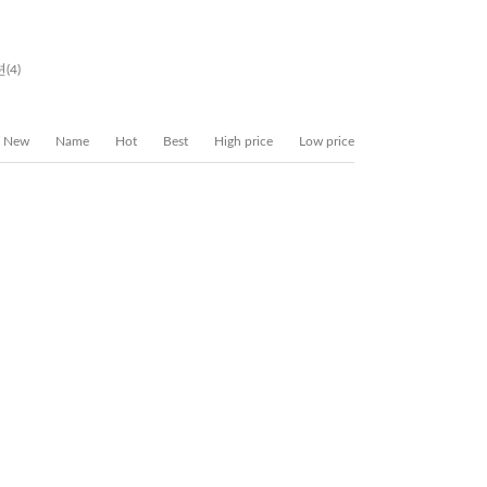
션
(4)
New
Name
Hot
Best
High price
Low price