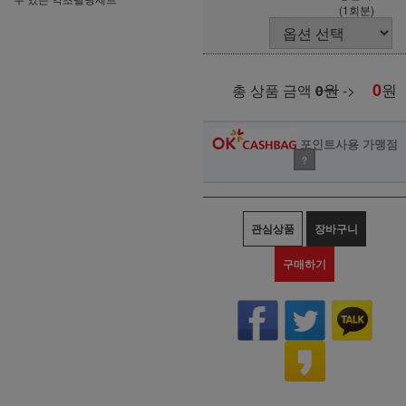
(1회분)
원
0
원
총 상품 금액
0
->
포인트사용 가맹점
?
관심상품
장바구니
구매하기