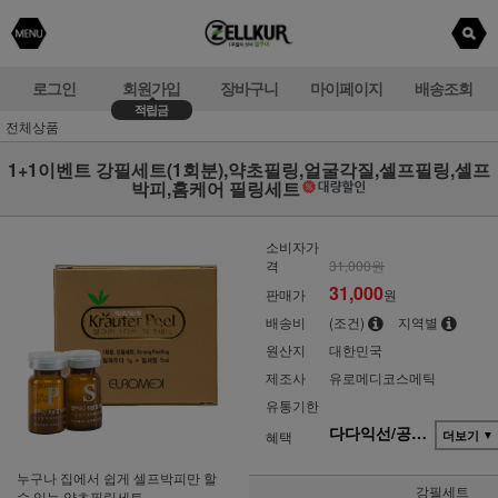
로그인
회원가입
장바구니
마이페이지
배송조회
적립금
전체상품
1+1이벤트 강필세트(1회분),약초필링,얼굴각질,셀프필링,셀프
박피,홈케어 필링세트
소비자가
격
31,000원
31,000
판매가
원
배송비
(조건)
지역별
원산지
대한민국
제조사
유로메디코스메틱
유통기한
다다익선/공동구매(세트)
혜택
더보기
▼
누구나 집에서 쉽게 셀프박피만 할
강필세트
수 있는 약초필링세트