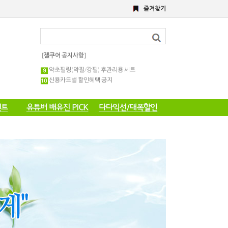
8월 이벤트
즐겨찾기
해초,약초필링세트
전화 주문 공지 이벤트
포토 후기 작성 요령 공지
8월 이벤트공지
[젤쿠어 공지사항]
약초필링 1회용 세트
약초필링(약필/강필) 후관리용 세트
신용카드별 할인혜택 공지