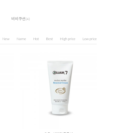
비비쿠션
(4)
New
Name
Hot
Best
High price
Low price