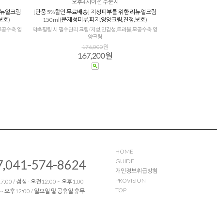
오후4시이전 주문시
리뉴얼크림
[단품 5%할인 무료배송] 지성피부를 위한 리뉴얼크림
보호)
150ml(문제성피부,피지,영양크림,진정,보호)
모공수축 영
약초필링 시 필수관리 크림/지성,민감성,트러블,모공수축 영
양크림
176,000
원
167,200원
HOME
7,041-574-8624
GUIDE
개인정보취급방침
PROVISION
:00 / 점심 - 오전12:00 ~ 오후1:00
TOP
 ~ 오후12:00 / 일요일 및 공휴일 휴무