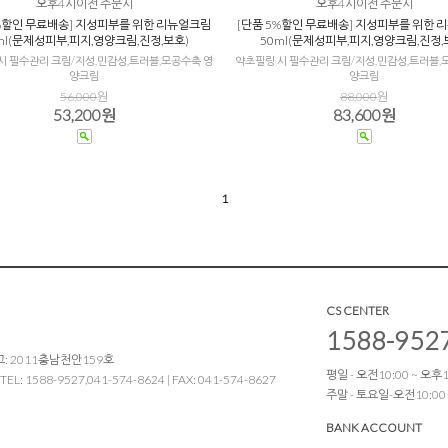
오후4시이전 주문시
오후4시이전 주문시
5%할인 무료배송] 지성피부를 위한 리뉴얼크림
[단품 5%할인 무료배송] 지성피부를 위한 
ml(문제성피부,피지,영양크림,진정,보호)
50ml(문제성피부,피지,영양크림,진정,
시 필수관리 크림/지성,민감성,트러블,모공수축 영
약초필링 시 필수관리 크림/지성,민감성,트러블,
양크림
양크림
56,000
원
88,000
원
53,200원
83,600원
1
CS CENTER
1588-952
: 2011충남천안159호
평일 - 오전10:00 ~ 오후17
1588-9527,041-574-8624 | FAX: 041-574-8627
주말 - 토요일-오전10:00
BANK ACCOUNT