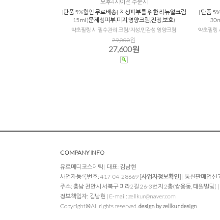
오후4시이전 주문시
[단품 5%할인 무료배송] 지성피부를 위한 리뉴얼크림
[단품 
15ml(문제성피부,피지,영양크림,진정,보호)
30
약초필링 시 필수관리 크림/지성,민감성 영양크림
약초필링 
29,000
원
27,600원
COMPANY INFO
유로메디코스메틱 | 대표: 김남현
사업자등록번호: 417-04-28669
[사업자정보확인]
| 통신판매업신고
주소: 충남 천안시 서북구 미라2길 26-3번지 2층(쌍용동, 태원빌딩) | TEL: 
정보책임자: 김남현 | E-mail:
zellkur@naver.com
Copyright＠All rights reserved.
design by zellkur design