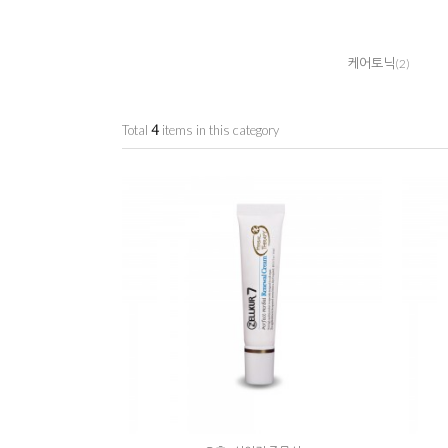
케어토닉
(2)
Total
4
items in this category