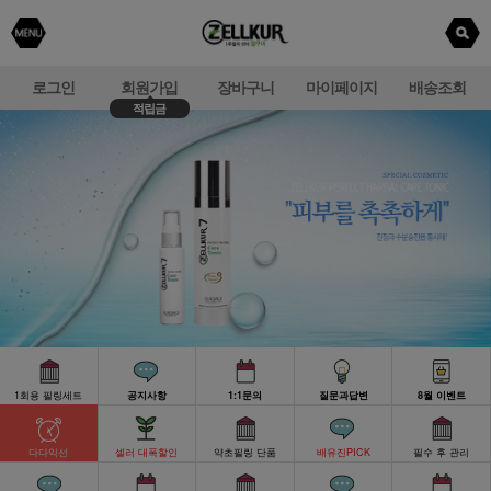
로그인
회원가입
장바구니
마이페이지
배송조회
적립금
1회용 필링세트
공지사항
1:1문의
질문과답변
8월 이벤트
다다익선
셀러 대폭할인
약초필링 단품
배유진PICK
필수 후 관리