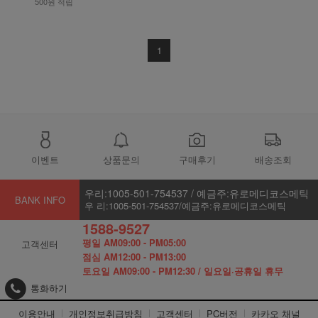
500원 적립
1
이벤트
상품문의
구매후기
배송조회
우리:1005-501-754537 / 예금주:유로메디코스메틱
BANK INFO
우 리:1005-501-754537/예금주:유로메디코스메틱
1588-9527
평일 AM09:00 - PM05:00
고객센터
점심 AM12:00 - PM13:00
토요일 AM09:00 - PM12:30 / 일요일·공휴일 휴무
통화하기
이용안내
개인정보취급방침
고객센터
PC버전
카카오 채널