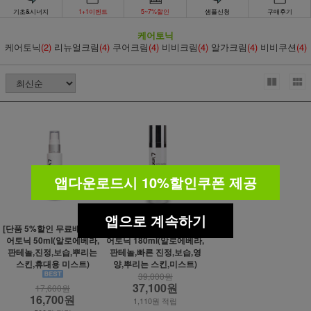
기초&시너지
1+1이벤트
5~7%할인
샘플신청
구매후기
케어토닉
케어토닉
(2)
리뉴얼크림
(4)
쿠어크림
(4)
비비크림
(4)
알가크림
(4)
비비쿠션
(4)
앱다운로드시 10%할인쿠폰 제공
앱으로 계속하기
[단품 5%할인 무료배송] 케
[단품 5%할인 무료배송] 케
어토닉 50ml(알로에베라,
어토닉 180ml(알로에베라,
판테놀,진정,보습,뿌리는
판테놀,빠른 진정,보습,영
스킨,휴대용 미스트)
양,뿌리는 스킨,미스트)
39,000원
37,100원
17,600원
16,700원
1,110원 적립