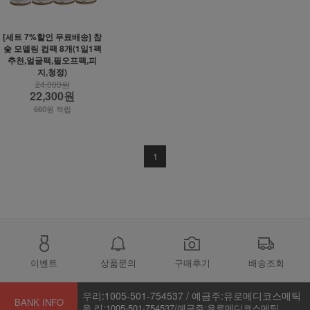
[세트 7%할인 무료배송] 참
숯 모델링 컵팩 8개(1일1팩
추천,얼굴팩,필오프팩,피
지,청정)
24,000원
22,300원
660원 적립
1
이벤트
상품문의
구매후기
배송조회
우리:1005-501-754537 / 예금주:유로메디코스메틱
BANK INFO
우 리:1005-501-754537/예금주:유로메디코스메틱