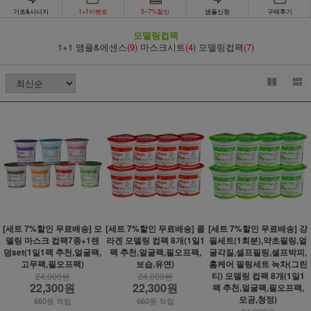
기초&시너지
1+1이벤트
5~7%할인
샘플신청
구매후기
모델링컵팩
1+1 앰플&에센스
(9)
마스크시트
(4)
모델링컵팩
(7)
[세트 7%할인 무료배송] 모
[세트 7%할인 무료배송] 콜
[세트 7%할인 무료배송] 강
델링 마스크 컵팩7종+1랜
라겐 모델링 컵팩 8개(1일1
필세트(1회분),약초필링,얼
덤set(1일1팩 추천,얼굴팩,
팩 추천,얼굴팩,필오프팩,
굴각질,셀프필링,셀프박피,
고무팩,필오프팩)
보습,유연)
홈케어 필링세트 녹차(그린
티) 모델링 컵팩 8개(1일1
24,000원
24,000원
22,300원
22,300원
팩 추천,얼굴팩,필오프팩,
모공,청정)
660원 적립
660원 적립