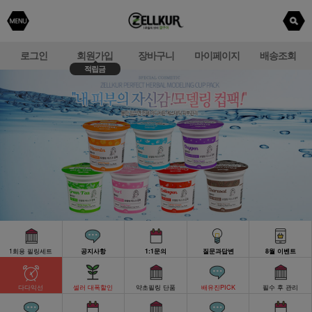
로그인
회원가입
장바구니
마이페이지
배송조회
적립금
1회용 필링세트
공지사항
1:1문의
질문과답변
8월 이벤트
다다익선
셀러 대폭할인
약초필링 단품
배유진PICK
필수 후 관리