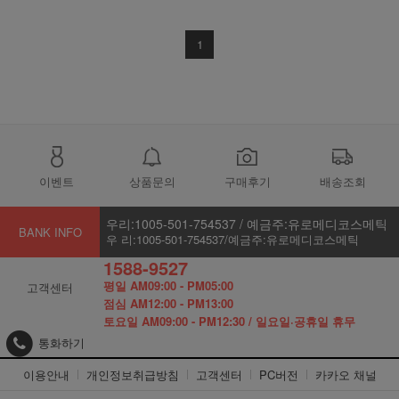
1
이벤트
상품문의
구매후기
배송조회
우리:1005-501-754537 / 예금주:유로메디코스메틱
BANK INFO
우 리:1005-501-754537/예금주:유로메디코스메틱
1588-9527
평일 AM09:00 - PM05:00
고객센터
점심 AM12:00 - PM13:00
토요일 AM09:00 - PM12:30 / 일요일·공휴일 휴무
통화하기
이용안내
개인정보취급방침
고객센터
PC버전
카카오 채널