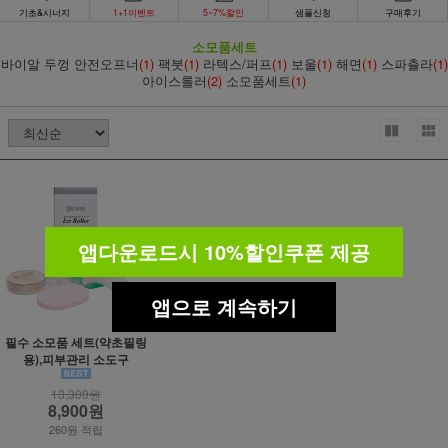
기초&시너지
1+1이벤트
5~7%할인
샘플신청
구매후기
소모품세트
바이알 두껑 안전오프너
(1)
팩붓
(1)
라텍스/퍼프
(1)
보울
(1)
해면
(1)
스파츌라
(1)
아이스롤러
(2)
소모품세트
(1)
앱다운로드시 10%할인쿠폰 제공
앱으로 계속하기
필수 소모품 세트(약초필링
용),피부관리 소도구
13,300원
8,900원
260원 적립