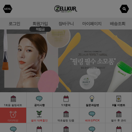
로그인
회원가입
장바구니
마이페이지
배송조회
적립금
1회용 필링세트
공지사항
1:1문의
질문과답변
8월 이벤트
다다익선
셀러 대폭할인
약초필링 단품
배유진PICK
필수 후 관리