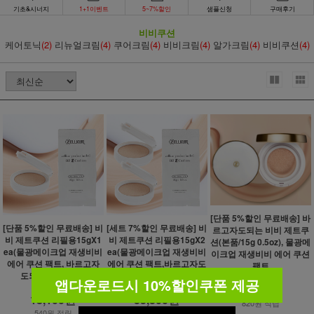
기초&시너지
1+1이벤트
5~7%할인
샘플신청
구매후기
비비쿠션
케어토닉
(2)
리뉴얼크림
(4)
쿠어크림
(4)
비비크림
(4)
알가크림
(4)
비비쿠션
(4)
[단품 5%할인 무료배송] 바
[단품 5%할인 무료배송] 비
[세트 7%할인 무료배송] 비
르고자도되는 비비 제트쿠
비 제트쿠션 리필용15gX1
비 제트쿠션 리필용15gX2
션(본품/15g 0.5oz), 물광메
ea(물광메이크업 재생비비
ea(물광메이크업 재생비비
이크업 재생비비 에어 쿠션
에어 쿠션 팩트, 바르고자
에어 쿠션 팩트,바르고자도
팩트
도되는 비비 쿠션)
되는 비비 쿠션 팩트)
29,000원
앱다운로드시 10%할인쿠폰 제공
19,000원
38,000원
27,600원
18,100원
35,300원
820원 적립
540원 적립
1,050원 적립