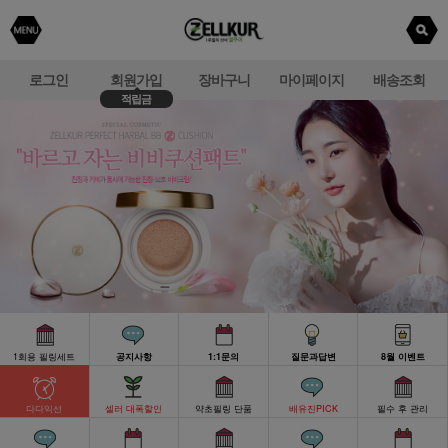
로그인
회원가입
장바구니
마이페이지
배송조회
적립금
1회용 필링세트
공지사항
1:1문의
질문과답변
8월 이벤트
다다익선
셀러 대폭할인
약초필링 단품
배유진PICK
필수 후 관리