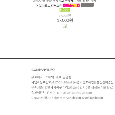
샷 400 필 에센스) 박피,셀프박피,미세침,얼굴각질제
거,블랙헤드,피부고민
17,000
원
17,000원
COMPANY INFO
유로메디코스메틱 | 대표: 김남현
사업자등록번호: 417-04-28669
[사업자정보확인]
| 통신판매업신고
주소: 충남 천안시 서북구 미라2길 26-3번지 2층(쌍용동, 태원빌딩) | TEL: 
정보책임자: 김남현 | E-mail:
zellkur@naver.com
Copyright＠All rights reserved.
design by zellkur design