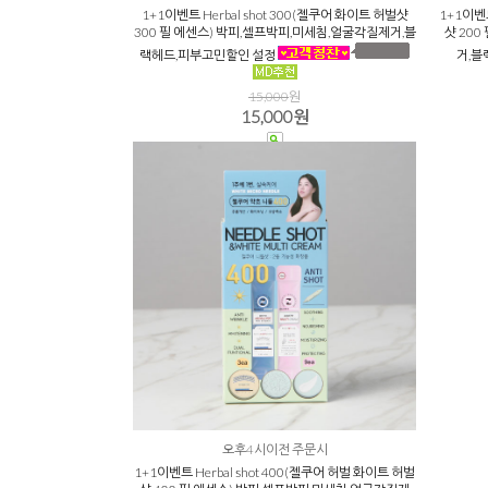
1+1이벤트 Herbal shot 300(젤쿠어 화이트 허벌샷
1+1이벤트
300 필 에센스) 박피,셀프박피,미세침,얼굴각질제거,블
샷 20
랙헤드,피부고민할인 설정
거,블
15,000
원
15,000원
오후4시이전 주문시
1+1이벤트 Herbal shot 400(젤쿠어 허벌 화이트 허벌