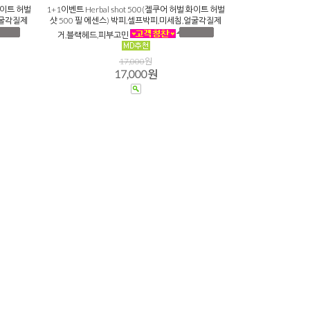
 화이트 허벌
1+1이벤트 Herbal shot 500(젤쿠어 허벌 화이트 허벌
얼굴각질제
샷 500 필 에센스) 박피,셀프박피,미세침,얼굴각질제
거,블랙헤드,피부고민
17,000
원
17,000원