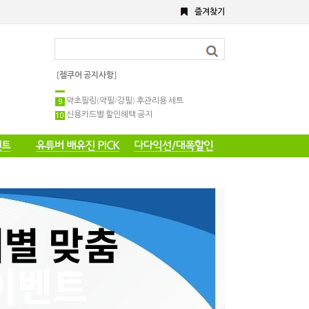
즐겨찾기
8월 이벤트
해초,약초필링세트
전화 주문 공지 이벤트
포토 후기 작성 요령 공지
8월 이벤트공지
[젤쿠어 공지사항]
약초필링 1회용 세트
약초필링(약필/강필) 후관리용 세트
신용카드별 할인혜택 공지