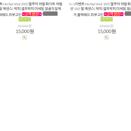
 Herbal shot 200(젤쿠어 허벌 화이트 허벌
1+1이벤트 Herbal shot 100(젤쿠어 허벌
0 필 에센스) 박피,셀프박피,미세침,얼굴각질제
샷 100 필 에센스) 박피,셀프박피,미세침,
랙헤드,피부고민
거,블랙헤드,피부고민
15,000
원
15,000
원
15,000원
15,000원