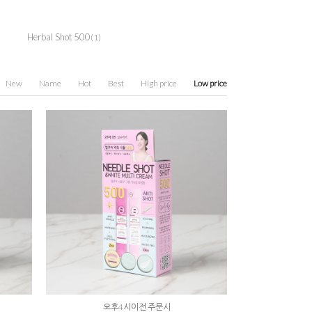
Herbal Shot 500
(1)
New
Name
Hot
Best
High price
Low price
오후4시이전 주문시