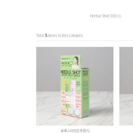
Herbal Shot 100
(1)
Total
5
items in this category
오후4시이전 주문시