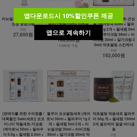
앱다운로드시 10%할인쿠폰 제공
리뉴얼크림15ml 지성피부
1+1이벤트 코코미니필링
젤쿠어 코코필링세트-건성
진정 영양크림
세트(2회분/15ml),약초필
용 (케어토닉 50ml + 필파
링,얼굴각질,셀프필링
우더 1g 2개 + 필세럼 5ml
0원
앱으로 계속하기
27,600원
2개 + 쿠어크림 30ml + 비
166,000원
166,000원
비크림 30ml + 알가크림 3
0ml) 약초필링 스킨케어
4,980원 적립
0원
192,000원
[판매자를 위한 수익창출 /
젤쿠어 코코필링세트 (케어
약초필링 덕용세트 필파우
대폭할인 Sale(세트)] 코코
토닉 50ml + 필파우더 1g 2
더 50g 개 + 필세럼 150ml
미니미 약필세트-지성용
개 + 필세럼 5ml 2개 + 리
2개 셀프박피 얼굴 바디겸
(케어토닉 50ml + 필파우
뉴얼크림 30ml + 비비크림
용
더 0.5g + 필세럼 2.5ml +
30ml + 알가크림 30ml) 약
0원