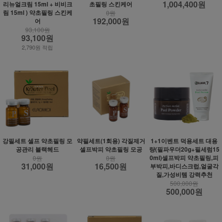
1,004,400원
리뉴얼크림 15ml + 비비크
초필링 스킨케어
림 15ml ) 약초필링 스킨케
0원
192,000원
어
93,100원
93,100원
2,790원 적립
강필세트 셀프 약초필링 모
약필세트(1회용) 각질제거
1+1이벤트 덕용세트 대용
공관리 블랙헤드
셀프박피 약초필링 모공
량(필파우더20g+필세럼15
0ml)셀프박피 약초필링,피
0원
0원
31,000원
16,500원
부박피,바디스크럽,얼굴각
질,가성비템 강력추천
500,000원
500,000원