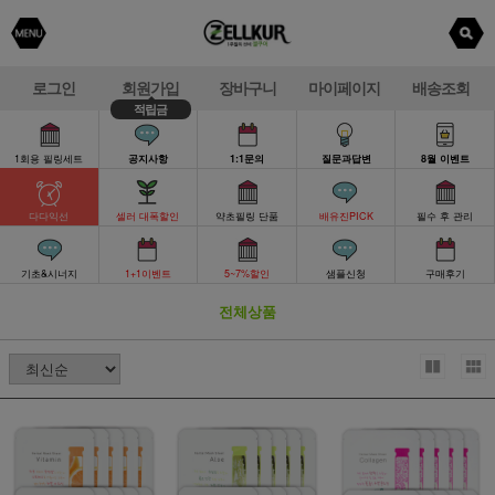
로그인
회원가입
장바구니
마이페이지
배송조회
적립금
1회용 필링세트
공지사항
1:1문의
질문과답변
8월 이벤트
다다익선
셀러 대폭할인
약초필링 단품
배유진PICK
필수 후 관리
기초&시너지
1+1이벤트
5~7%할인
샘플신청
구매후기
전체상품