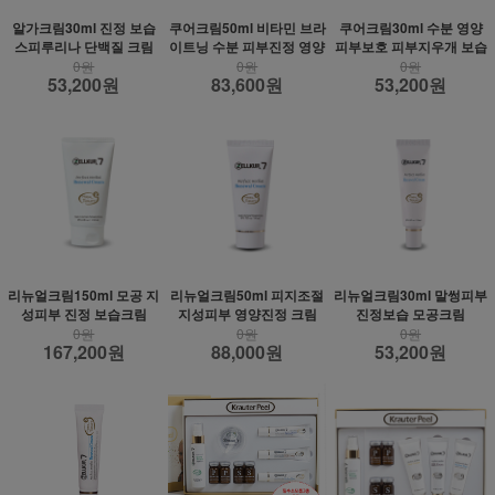
알가크림30ml 진정 보습
쿠어크림50ml 비타민 브라
쿠어크림30ml 수분 영양
스피루리나 단백질 크림
이트닝 수분 피부진정 영양
피부보호 피부지우개 보습
0원
0원
0원
53,200원
83,600원
53,200원
리뉴얼크림150ml 모공 지
리뉴얼크림50ml 피지조절
리뉴얼크림30ml 말썽피부
성피부 진정 보습크림
지성피부 영양진정 크림
진정보습 모공크림
0원
0원
0원
167,200원
88,000원
53,200원