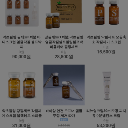
약초필링 필세트3회분 바
강필세트(1회분)약초필링
약초필링 약필세트 모공축
디스크럽 얼굴각질 셀프박
얼굴각질셀프필링셀프박
소 각질제거 스크럽
피
피홈케어 필링세트
0원
16,500원
0원
0원
90,000원
28,800원
약초필링 강필세트 각질제
바이알 안전 오프너 앰플
리뉴얼크림30ml모공 피지
거 스크럽 블랙헤드 스피큘
뚜껑 제거 따개
유수분밸런스 크림
0원
0원
31,000원
53,200원
1,500원