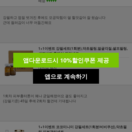
배송
♥♥♥♥♥
강필하고 껍질 벗겨진 후에도 모공막힘이 덜 할것같아 잘 썼습니다
근데 컬러감이 너무 어둡긴해요
1+1이벤트 강필세트(1회분),약초필링,얼굴각질,셀프필링,
셀프박피,홈케어 필링세트
앱다운로드시 10%할인쿠폰 제공
1회차 피부흉터톤이 꽤나 균...
네이버 페이
품질
♥♥♥♥♥
앱으로 계속하기
배송
♥♥♥♥♥
1회차 피부흉터톤이 꽤나 균일해졌어요 결도 좋아지고
(강필기준) 45일 후에 2회차 할건데 기대됩니다
1+1이벤트 코코미니미 강필세트(1회분/비비쿠션),약초필
링 피부관리세트