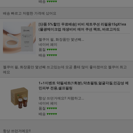
배송
♥♥♥♥♥
배송 빠르고 저렴한 가격에 샀어요
[단품 5%할인 무료배송] 비비 제트쿠션 리필용15gX1ea
(물광메이크업 재생비비 에어 쿠션 팩트, 바르고자도
젤쿠어 필, 화장품만 몇년째...
네이버 페이
품질
♥♥♥♥♥
배송
♥♥♥♥♥
젤쿠어 필, 화장품만 몇년째 쓰고있는데 모공 흉테 많이 좋아졌어요 젤쿠어 최고
에요
1+1이벤트 약필세트(1회분),약초필링,얼굴각질,민감성 예
민피부 전용,셀프필링
항상 쓰던거에요!! 저렴하고...
네이버 페이
품질
♥♥♥♥♥
배송
♥♥♥♥♥
항상 쓰던거에요!!