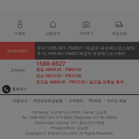
이벤트
상품문의
구매후기
배송조회
우리:1005-501-754537 / 예금주:유로메디코스메틱
BANK INFO
우 리:1005-501-754537/예금주:유로메디코스메틱
1588-9527
평일 AM09:00 - PM05:00
고객센터
점심 AM12:00 - PM13:00
토요일 AM09:00 - PM12:30 / 일요일·공휴일 휴무
통화하기
이용안내
개인정보취급방침
고객센터
PC버전
카카오 채널
Company: 유로메디코스메틱 | Owner: 김남현
Tel: 1588-9527,041-574-8624 | Business: 417-04-28669
Online Sale License: 2011충남천안159호
Privacy Officer: 김남현
Copyright ⓒ 유로메디코스메틱. All Rights Reserved.