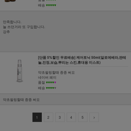
배송
♥♥♥♥♥
만족합니다.
늘 쓰던거라 또 구입합니다.
강추
[단품 5%할인 무료배송] 케어토닉 50ml(알로에베라,판테
놀,진정,보습,뿌리는 스킨,휴대용 미스트)
약초필링할때 종종 써요
네이버 페이
품질
♥♥♥♥
♥
배송
♥♥♥♥
♥
약초필링할때 종종 써요
1
2
3
4
5