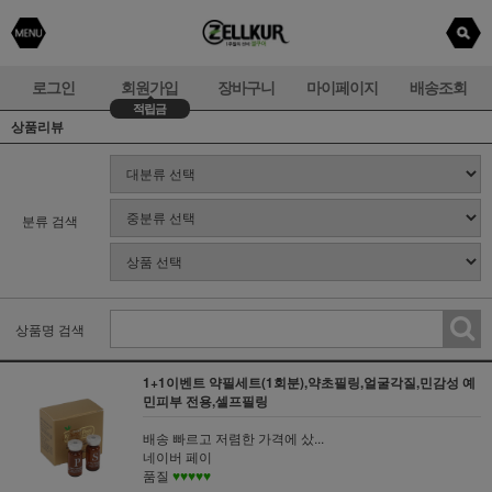
로그인
회원가입
장바구니
마이페이지
배송조회
적립금
상품리뷰
분류 검색
상품명 검색
1+1이벤트 약필세트(1회분),약초필링,얼굴각질,민감성 예
민피부 전용,셀프필링
배송 빠르고 저렴한 가격에 샀...
네이버 페이
품질
♥♥♥♥♥