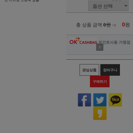
원
0
원
총 상품 금액
0
->
포인트사용 가맹점
?
관심상품
장바구니
구매하기