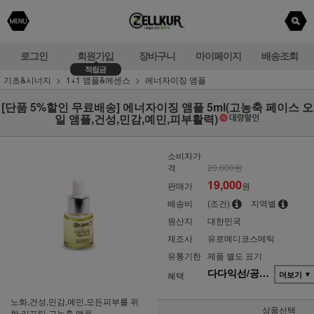
로그인
회원가입
장바구니
마이페이지
배송조회
적립금
기초&시너지
1+1 앰플&에센스
에너자이징 앰플
[단품 5%할인 무료배송] 에너자이징 앰플 5ml(고농축 페이스 오
일 앰플,건성,민감,예민,피부활력)
소비자가
격
20,000원
19,000
판매가
원
배송비
(조건)
지역별
원산지
대한민국
제조사
유로메디코스메틱
유통기한
제품 별도 표기
다다익선/공동구매(단품)
혜택
더보기
▼
노화,건성,민감,예민,모든피부를 위
상품선택
한 리프팅 고농축 앰플