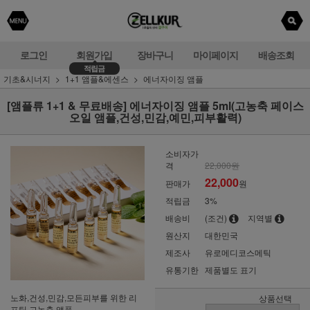
로그인
회원가입
장바구니
마이페이지
배송조회
적립금
기초&시너지
1+1 앰플&에센스
에너자이징 앰플
[앰플류 1+1 & 무료배송] 에너자이징 앰플 5ml(고농축 페이스
오일 앰플,건성,민감,예민,피부활력)
소비자가
격
22,000원
22,000
판매가
원
적립금
3%
배송비
(조건)
지역별
원산지
대한민국
제조사
유로메디코스메틱
유통기한
제품별도 표기
노화,건성,민감,모든피부를 위한 리
상품선택
프팅 고농축 앰플