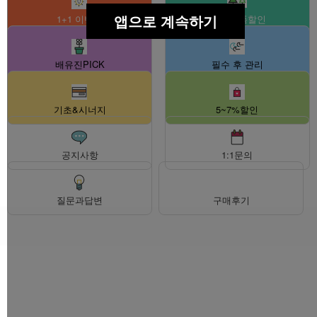
앱으로 계속하기
1+1 이벤트
셀러 대폭할인
배유진PICK
필수 후 관리
기초&시너지
5~7%할인
공지사항
1:1문의
질문과답변
구매후기