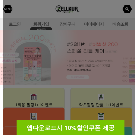
로그인
회원가입
장바구니
마이페이지
배송조회
적립금
1회용 필링1+1이벤트
약초필링 단품 1+1이벤트
8월 이벤트
다다익선
앱다운로드시 10%할인쿠폰 제공