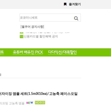
즐겨찾기
해초,약초필링세트
전화 주문 공지 이벤트
포토 후기 작성 요령 공지
8월 이벤트공지
약초필링 1회용 세트
[젤쿠어 공지사항]
약초필링(약필/강필) 후관리용 세트
신용카드별 할인혜택 공지
플
에너자이징 앰플 세트(1.5mlX10ea)/고농축 페이스오일
 리프팅 고농축 앰플