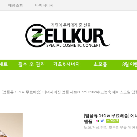
배송조회
마이페이지
> [앰플류 1+1 & 무료배송] 에너자이징 앰플 세트(1.5mlX10ea)/고농축 페이스오일 앰
[앰플류 1+1 & 무료배송] 
앰플
노화,건성,민감,모든피부를 위한