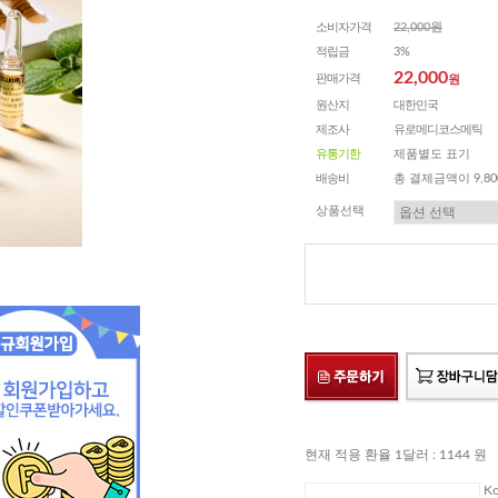
소비자가격
22,000원
적립금
3%
22,000
판매가격
원
원산지
대한민국
제조사
유로메디코스메틱
유통기한
제품별도 표기
배송비
총 결제금액이 9,8
상품선택
현재 적용 환율 1달러 : 1144 원
Ko