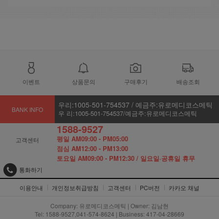
이벤트
상품문의
구매후기
배송조회
우리:1005-501-754537 / 예금주:유로메디코스메틱
BANK INFO
우 리:1005-501-754537/예금주:유로메디코스메틱
1588-9527
평일 AM09:00 - PM05:00
고객센터
점심 AM12:00 - PM13:00
토요일 AM09:00 - PM12:30 / 일요일·공휴일 휴무
통화하기
이용안내
개인정보취급방침
고객센터
PC버전
카카오 채널
Company: 유로메디코스메틱 | Owner: 김남현
Tel: 1588-9527,041-574-8624 | Business: 417-04-28669