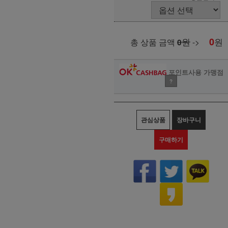
원
0
원
총 상품 금액
0
->
포인트사용 가맹점
?
관심상품
장바구니
구매하기