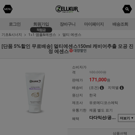
로그인
회원가입
장바구니
마이페이지
배송조회
적립금
기초&시너지
1+1 앰플&에센스
멀티 에센스
[단품 5%할인 무료배송] 멀티에센스150ml 캐비어추출 모공 진
정 에센스
소비자가
격
180,000원
171,000
판매가
원
배송비
(조건)
지역별
원산지
한국
제조사
유로메디코스메틱
유통기한
제품 별도 표기
다다익선/공동구매(단품)
혜택
더보기
▼
상품선택