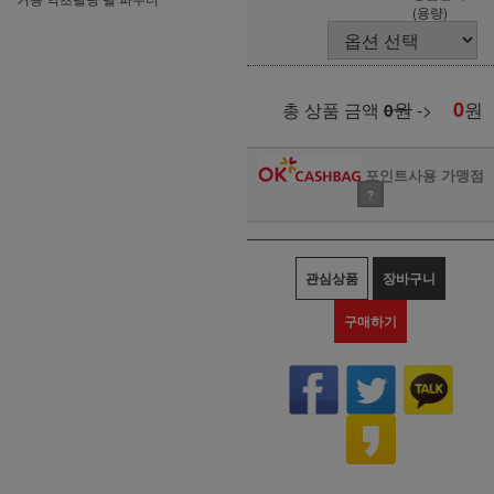
(용량)
원
0
원
총 상품 금액
0
->
포인트사용 가맹점
?
관심상품
장바구니
구매하기