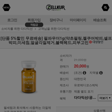
로그인
회원가입
장바구니
마이페이지
배송조회
적립금
소비자를 위한 다다익선
고객님을 위한 다다익선
[단품 5%할인 무료배송] 필파우더1g(약초필링,젤쿠어박피,셀프
박피,미세침,얼굴각질제거,블랙헤드,피부고민
소비자가
격
21,000원
20,000
판매가
원
배송비
(조건)
지역별
원산지
대한민국
제조사
유로메디코스메틱
유통기한
제품 별도 표기
다다익선/공동구매(단품)
혜택
더보기
▼
필세럼과 희석해서 사용하는 각질제
상품선택
거용 약초필링 필 파우더