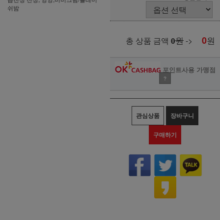
쉬밤
원
0
원
총 상품 금액
0
->
포인트사용 가맹점
?
관심상품
장바구니
구매하기