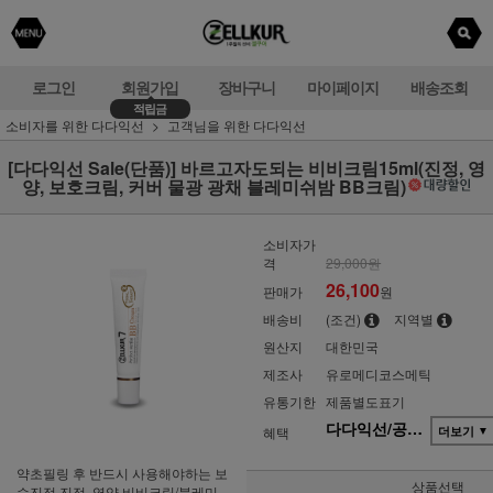
로그인
회원가입
장바구니
마이페이지
배송조회
적립금
소비자를 위한 다다익선
고객님을 위한 다다익선
[다다익선 Sale(단품)] 바르고자도되는 비비크림15ml(진정, 영
양, 보호크림, 커버 물광 광채 블레미쉬밤 BB크림)
소비자가
격
29,000원
26,100
판매가
원
배송비
(조건)
지역별
원산지
대한민국
제조사
유로메디코스메틱
유통기한
제품별도표기
다다익선/공동구매(단품)
혜택
더보기
▼
약초필링 후 반드시 사용해야하는 보
상품선택
습진정 진정, 영양,비비크림/블레미