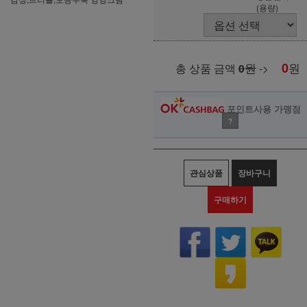
(용량)
원
0
원
총 상품 금액
0
->
포인트사용 가맹점
?
관심상품
장바구니
구매하기