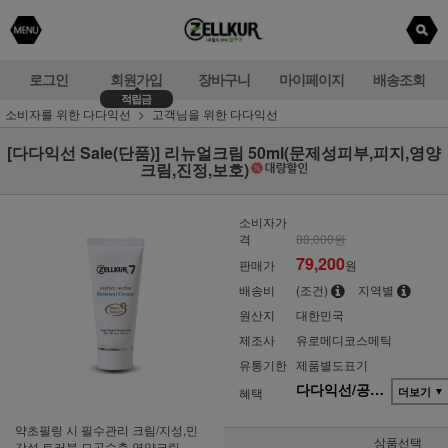
로그인
회원가입
장바구니
마이페이지
배송조회
적립금
소비자를 위한 다다익선
고객님을 위한 다다익선
[다다익선 Sale(단품)] 리뉴얼크림 50ml(문제성피부,피지,영양
크림,진정,보호)
소비자가
격
88,000원
79,200
판매가
원
배송비
(조건)
지역별
원산지
대한민국
제조사
유로메디코스메틱
유통기한
제품별도표기
다다익선/공동구매(단품)
혜택
더보기
▼
약초필링 시 필수관리 크림/지성,민
상품선택
감성,트러블,모공수축 영양크림