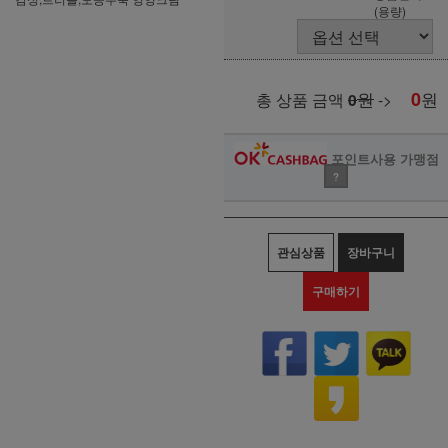
(용량)
원
0
원
총 상품 금액
0
->
포인트사용 가맹점
?
관심상품
장바구니
구매하기