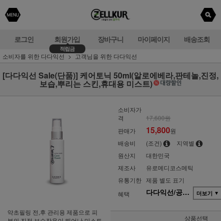
로그인
회원가입
장바구니
마이페이지
배송조회
적립금
소비자를 위한 다다익선
고객님을 위한 다다익선
[다다익선 Sale(단품)] 케어토닉 50ml(알로에베라,판테놀,진정,
보습,뿌리는 스킨,휴대용 미스트)
소비자가
격
17,600원
15,800
판매가
원
배송비
(조건)
지역별
원산지
대한민국
제조사
유로메디코스메틱
유통기한
제품 별도 표기
다다익선/공동구매(단품)
혜택
더보기
▼
약초필링 전,후 관리용 제품으로 피
상품선택
부의 진정,보습작용이 뛰어난 미스트