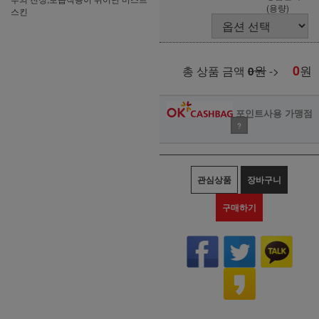
(용량)
스킨
원
0
원
총 상품 금액
0
->
포인트사용 가맹점
?
관심상품
장바구니
구매하기