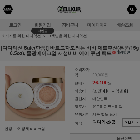
로그인
회원가입
장바구니
마이페이지
배송조회
적립금
소비자를 위한 다다익선
고객님을 위한 다다익선
[다다익선 Sale(단품)] 바르고자도되는 비비 제트쿠션(본품/15g
0.5oz), 물광메이크업 재생비비 에어 쿠션 팩트
소비자가
격
29,000원
26,100
판매가
원
배송비
(조건)
지역별
원산지
대한민국
제조사
유로메디코스메틱
유통기한
제품 별도 표기
다다익선/공동구매(단품)
혜택
더보기
▼
진정 보호 광채 비비크림
옵션선택