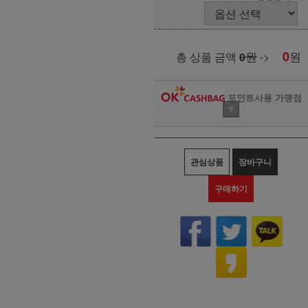
원
0
원
총 상품 금액
0
->
포인트사용 가맹점
?
관심상품
장바구니
구매하기