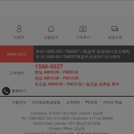
이벤트
상품문의
구매후기
배송조회
우리:1005-501-754537 / 예금주:유로메디코스메틱
BANK INFO
우 리:1005-501-754537/예금주:유로메디코스메틱
1588-9527
평일 AM09:00 - PM05:00
고객센터
점심 AM12:00 - PM13:00
토요일 AM09:00 - PM12:30 / 일요일·공휴일 휴무
통화하기
이용안내
개인정보취급방침
고객센터
PC버전
카카오 채널
Company: 유로메디코스메틱 | Owner: 김남현
Tel: 1588-9527,041-574-8624 | Business: 417-04-28669
Online Sale License: 2011충남천안159호
Privacy Officer: 김남현
Copyright ⓒ 유로메디코스메틱. All Rights Reserved.