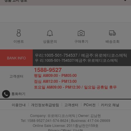
이벤트
상품문의
구매후기
배송조회
우리:1005-501-754537 / 예금주:유로메디코스메틱
BANK INFO
우 리:1005-501-754537/예금주:유로메디코스메틱
1588-9527
평일 AM09:00 - PM05:00
고객센터
점심 AM12:00 - PM13:00
토요일 AM09:00 - PM12:30 / 일요일·공휴일 휴무
통화하기
이용안내
개인정보취급방침
고객센터
PC버전
카카오 채널
Company: 유로메디코스메틱 | Owner: 김남현
Tel: 1588-9527,041-574-8624 | Business: 417-04-28669
Online Sale License: 2011충남천안159호
Privacy Officer: 김남현