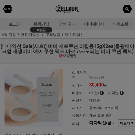
로그인
회원가입
장바구니
마이페이지
배송조회
적립금
소비자를 위한 다다익선
고객님을 위한 다다익선
[다다익선 Sale(세트)] 비비 제트쿠션 리필용15gX2ea(물광메이
크업 재생비비 에어 쿠션 팩트,바르고자도되는 비비 쿠션 팩트)
소비자가
격
38,000원
30,400
판매가
원
배송비
(조건)
지역별
원산지
대한민국
제조사
유로메디코스메틱
유통기한
제품 별도 표기
다다익선/공동구매(단품)
혜택
더보기
▼
바르고 자도되는 비비 제트쿠션 리필