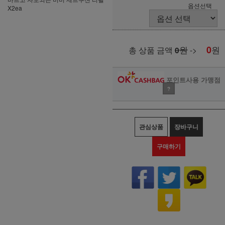
옵션선택
X2ea
원
0
원
총 상품 금액
0
->
포인트사용 가맹점
?
관심상품
장바구니
구매하기