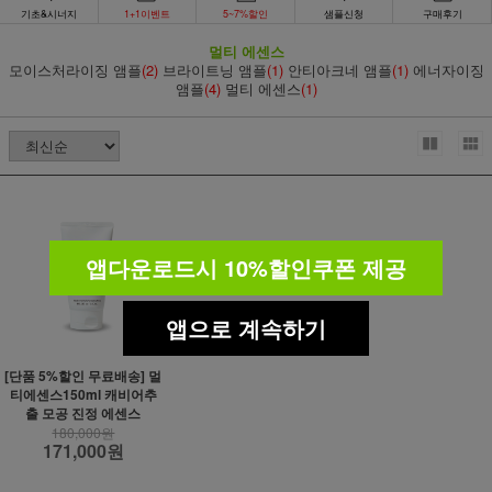
기초&시너지
1+1이벤트
5~7%할인
샘플신청
구매후기
멀티 에센스
모이스처라이징 앰플
(2)
브라이트닝 앰플
(1)
안티아크네 앰플
(1)
에너자이징
앰플
(4)
멀티 에센스
(1)
앱다운로드시 10%할인쿠폰 제공
앱으로 계속하기
[단품 5%할인 무료배송] 멀
티에센스150ml 캐비어추
출 모공 진정 에센스
180,000원
171,000원