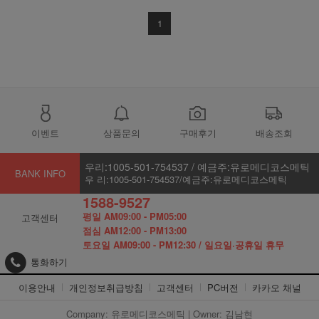
1
이벤트
상품문의
구매후기
배송조회
우리:1005-501-754537 / 예금주:유로메디코스메틱
BANK INFO
우 리:1005-501-754537/예금주:유로메디코스메틱
1588-9527
평일 AM09:00 - PM05:00
고객센터
점심 AM12:00 - PM13:00
토요일 AM09:00 - PM12:30 / 일요일·공휴일 휴무
통화하기
이용안내
개인정보취급방침
고객센터
PC버전
카카오 채널
Company: 유로메디코스메틱 | Owner: 김남현