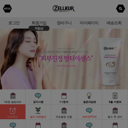
로그인
회원가입
장바구니
마이페이지
배송조회
적립금
1회용 필링세트
공지사항
1:1문의
질문과답변
8월 이벤트
다다익선
셀러 대폭할인
약초필링 단품
배유진PICK
필수 후 관리