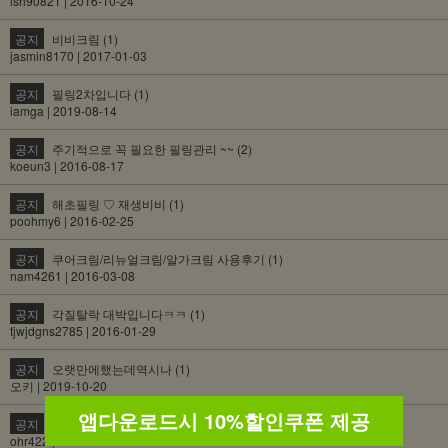
lsh90821 | 2016-10-24
공지
비비크림 (1)
jasmin8170 | 2017-01-03
공지
필링2차입니다 (1)
iamga | 2019-08-14
공지
주기적으로 꼭 필요한 필링관리 ~~ (2)
koeun3 | 2016-08-17
공지
해초필링 ♡ 재생비비 (1)
poohmy6 | 2016-02-25
공지
쿠어크림/리뉴얼크림/알가크림 사용후기 (1)
nam4261 | 2016-03-08
공지
각질탈락 대박입니다ㅋㅋ (1)
tjwjdgns2785 | 2016-01-29
공지
오랫만에했는데역시나 (1)
오키 | 2019-10-20
앱다운로드시 10%할인쿠폰 제공
공지
평~~생 판매해주세요! (1)
ohr422 | 2017-02-14