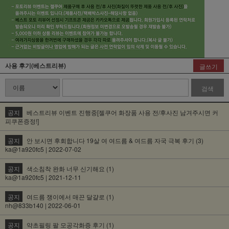
사용 후기(베스트리뷰)
글쓰기
검색
공지
베스트리뷰 이벤트 진행중[젤쿠어 화장품 사용 전/후사진 남겨주시면 커
피쿠폰증정!]
공지
안 보시면 후회합니다 19살 여 여드름 & 여드름 자국 극복 후기 (3)
ka@1a920fc5 | 2022-07-02
공지
색소침착 완화 너무 신기해요 (1)
ka@1a920fc5 | 2021-12-11
공지
여드름 쟁이에서 매끈 달걀로 (1)
nh@833b140 | 2022-06-01
공지
약초필링 팔 모공각화증 후기 (1)