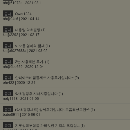
nh@61073d | 2021-08-11
공지
Qwer1234
nh@04c6 | 2021-04-14
공지
대용량 약초필링 (1)
ka@2292 | 2021-02-17
공지
이모들 엄마와 함께 (1)
ka@6027683a | 2021-03-02
공지
2번 사용해본 후기. (1)
nh@9be659 | 2020-12-04
공지
안티아크네샘플세트 사용후기입니다~ (2)
ohr422 | 2020-12-24
공지
약초필링후 시너지중입니다 (1)
nety1118 | 2021-01-05
공지
(약초필링세트) 상세후기입니다. 도움되셨으면^^ (1)
babo8911 | 2015-06-01
공지
지루성피부염을 가라앉힌 기적의 크림임... (1)