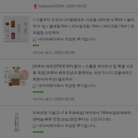
ka@aa3cf2994
| 2024-09-02
1+1젤쿠어 코코미니미필링세트-지성용 (케어토닉 50ml + 필파
우더 1g + 필세럼 5ml + 리뉴얼크림 15ml + 비비크림 15ml ) 약
초필링 스킨케어
네이버페이에서 작성된 후기입니다.
♥♥♥
네이버 페이
| 2024-08-28
[유튜버 배유진PICK 20%할인 + 수출용 케어토닉 및 특별 사은
품 제공] 유튜버 배유진님과 함께하는 코코 미니미 강필세트(1
회분/비비쿠션) 셀프박피
네이버페이에서 작성된 후기입니다.
♥♥♥♥♥
네이버 페이
| 2024-08-25
피부위한 가을 [1+1 & 무료배송] 케어토닉 180ml(알로에베라,
판테놀,빠른 진정,보습,영양,뿌리는 스킨,미스트)
네이버페이에서 작성된 후기입니다.
♥♥♥♥♥