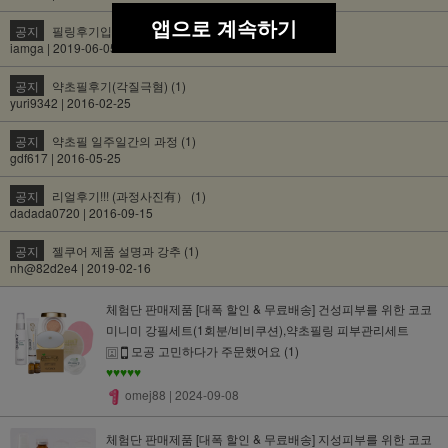
앱으로 계속하기
공지
필링후기입니다 (1)
iamga | 2019-06-05
공지
약초필후기(각질극혐) (1)
yuri9342 | 2016-02-25
공지
약초필 일주일간의 과정 (1)
gdf617 | 2016-05-25
공지
리얼후기!!! (과정사진有） (1)
dadada0720 | 2016-09-15
공지
젤쿠어 제품 설명과 강추 (1)
nh@82d2e4 | 2019-02-16
체험단 판매제품 [대폭 할인 & 무료배송] 건성피부를 위한 코코
미니미 강필세트(1회분/비비쿠션),약초필링 피부관리세트
모공 고민하다가 주문했어요
(1)
♥♥♥♥♥
omej88
| 2024-09-08
체험단 판매제품 [대폭 할인 & 무료배송] 지성피부를 위한 코코