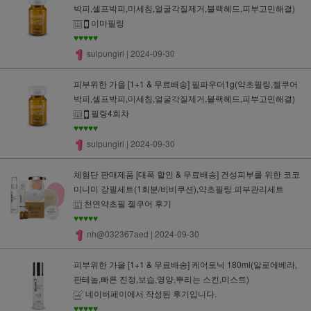
박피,셀프박피,미세침,얼굴각질제거,블랙헤드,피부고민해결)
이마필링
♥♥♥♥♥
sulpungirl
| 2024-09-30
피부위한 가을 [1+1 & 무료배송] 필파우더1g(약초필링,젤쿠어
박피,셀프박피,미세침,얼굴각질제거,블랙헤드,피부고민해결)
필링4회차
♥♥♥♥♥
sulpungirl
| 2024-09-30
체험단 판매제품 [대폭 할인 & 무료배송] 건성피부를 위한 코코
미니미 강필세트(1회분/비비쿠션),약초필링 피부관리세트
천연약초필 젤쿠어 후기
♥♥♥♥♥
nh@032367aed
| 2024-09-30
피부위한 가을 [1+1 & 무료배송] 케어토닉 180ml(알로에베라,
판테놀,빠른 진정,보습,영양,뿌리는 스킨,미스트)
네이버페이에서 작성된 후기입니다.
♥♥♥♥♥