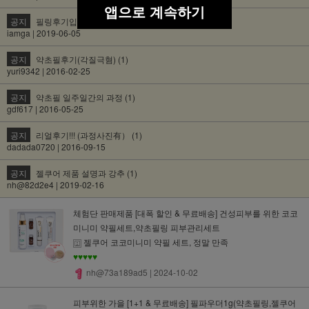
앱으로 계속하기
공지
필링후기입니다 (1)
iamga | 2019-06-05
공지
약초필후기(각질극혐) (1)
yuri9342 | 2016-02-25
공지
약초필 일주일간의 과정 (1)
gdf617 | 2016-05-25
공지
리얼후기!!! (과정사진有） (1)
dadada0720 | 2016-09-15
공지
젤쿠어 제품 설명과 강추 (1)
nh@82d2e4 | 2019-02-16
체험단 판매제품 [대폭 할인 & 무료배송] 건성피부를 위한 코코
미니미 약필세트,약초필링 피부관리세트
젤쿠어 코코미니미 약필 세트, 정말 만족
♥♥♥♥♥
nh@73a189ad5
| 2024-10-02
피부위한 가을 [1+1 & 무료배송] 필파우더1g(약초필링,젤쿠어