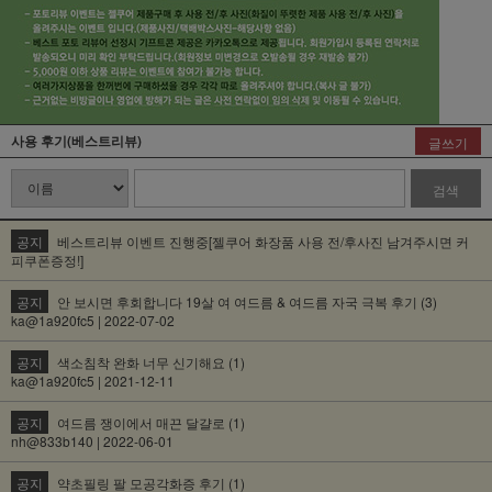
사용 후기(베스트리뷰)
글쓰기
검색
공지
베스트리뷰 이벤트 진행중[젤쿠어 화장품 사용 전/후사진 남겨주시면 커
피쿠폰증정!]
공지
안 보시면 후회합니다 19살 여 여드름 & 여드름 자국 극복 후기 (3)
ka@1a920fc5 | 2022-07-02
공지
색소침착 완화 너무 신기해요 (1)
ka@1a920fc5 | 2021-12-11
공지
여드름 쟁이에서 매끈 달걀로 (1)
nh@833b140 | 2022-06-01
공지
약초필링 팔 모공각화증 후기 (1)