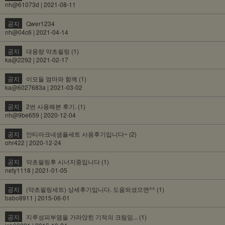
nh@61073d | 2021-08-11
공지
Qwer1234
nh@04c6 | 2021-04-14
공지
대용량 약초필링 (1)
ka@2292 | 2021-02-17
공지
이모들 엄마와 함께 (1)
ka@6027683a | 2021-03-02
공지
2번 사용해본 후기. (1)
nh@9be659 | 2020-12-04
공지
안티아크네샘플세트 사용후기입니다~ (2)
ohr422 | 2020-12-24
공지
약초필링후 시너지중입니다 (1)
nety1118 | 2021-01-05
공지
(약초필링세트) 상세후기입니다. 도움되셨으면^^ (1)
babo8911 | 2015-06-01
공지
지루성피부염을 가라앉힌 기적의 크림임... (1)