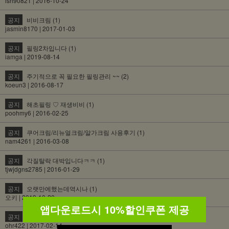
lsh90821 | 2016-10-24
공지
비비크림 (1)
jasmin8170 | 2017-01-03
공지
필링2차입니다 (1)
iamga | 2019-08-14
공지
주기적으로 꼭 필요한 필링관리 ~~ (2)
koeun3 | 2016-08-17
공지
해초필링 ♡ 재생비비 (1)
poohmy6 | 2016-02-25
공지
쿠어크림/리뉴얼크림/알가크림 사용후기 (1)
nam4261 | 2016-03-08
공지
각질탈락 대박입니다ㅋㅋ (1)
tjwjdgns2785 | 2016-01-29
공지
오랫만에했는데역시나 (1)
오키 | 2019-10-20
앱다운로드시 10%할인쿠폰 제공
공지
평~~생 판매해주세요! (1)
ohr422 | 2017-02-14