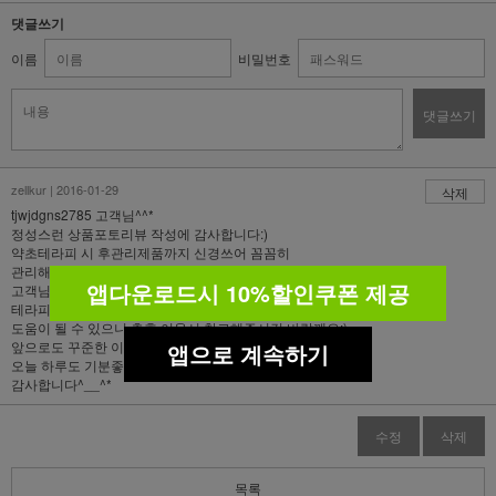
댓글쓰기
이름
비밀번호
댓글쓰기
zellkur | 2016-01-29
삭제
tjwjdgns2785 고객님^^*
정성스런 상품포토리뷰 작성에 감사합니다:)
약초테라피 시 후관리제품까지 신경쓰어 꼼꼼히
관리해주셨군요,고객님^^
앱다운로드시 10%할인쿠폰 제공
고객님 피부고민에 도움이 되셨다고 하니 감사드립니다^^
테라피 이후에 비타민이 풍분한 과일섭취나 물을 많이 드셔주는것도
도움이 될 수 있으니 추후 이용시 참고해주시길 바랄께요:)
앞으로도 꾸준한 이용과 관심을 오~랫동안 부탁드리며
앱으로 계속하기
오늘 하루도 기분좋은 하루 보내세요:)
감사합니다^__^*
수정
삭제
목록