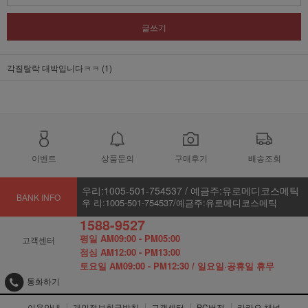
글쓰기
각질탈락 대박입니다ㅋㅋ (1)
이벤트
상품문의
구매후기
배송조회
우리:1005-501-754537 / 예금주:유로메디코스메틱
BANK INFO
우 리:1005-501-754537/예금주:유로메디코스메틱
1588-9527
평일 AM09:00 - PM05:00
고객센터
점심 AM12:00 - PM13:00
토요일 AM09:00 - PM12:30 / 일요일·공휴일 휴무
통화하기
이용안내
개인정보취급방침
고객센터
PC버전
카카오 채널