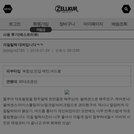
로그인
회원가입
장바구니
마이페이지
배송조회
적립금
사용 후기(베스트리뷰)
각질탈락 대박입니다ㅋㅋ
tjwjdgns2785
|
2016-01-29
|
조회수 381236
피부타입
복합성,민감·예민,여드름
연령대
20대초중반
젤쿠어 약초필링을 한두달에 한번꼴로 해주는데. 필에센스로 해주었구, 케어토닉/
필에센스/아이스롤링/리뉴얼크림/비비크림으로 관리했구여. 역시나 깔끔하게 각
질탈락되어 붉은기, 여드름 흉터가 개선되었어요! 요번에도 너무 만족스럽게 약초
필링했습니다. 각질 탈락사진이 너무 좋아서 이렇게 많이 첨부하네욥ㅎ 마지막 사
진은 재생관리 다 끝나고 피부 회복된 모습!