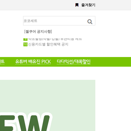
8월 이벤트
즐겨찾기
해초,약초필링세트
전화 주문 공지 이벤트
포토 후기 작성 요령 공지
8월 이벤트공지
약초필링 1회용 세트
[젤쿠어 공지사항]
약초필링(약필/강필) 후관리용 세트
신용카드별 할인혜택 공지