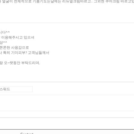
이나 얼굴이 전체적으로 기름기도는날에는 리뉴얼크림바르고.. 그외엔 쿠어크림 바르고
니다^^
잘 이용해주시고 있으셔
당^^
 쫀쫀한 사용감으로
나 특히 기미피부? 고객님들께서
랑 오~랫동안 부탁드리며,