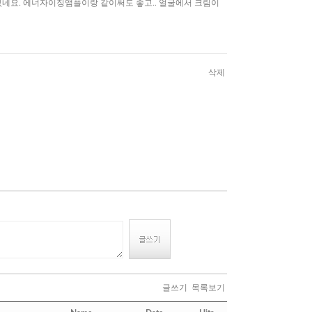
있네요. 에너자이징앰플이랑 같이써도 좋고.. 얼굴에서 크림이
삭제
글쓰기
목록보기