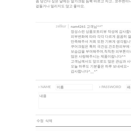
좀 당긴다 싶은 날에는 알가크림 듬뿍 바르고 자고.. 코주변
겉돌거나 밀리지도 않고 좋아요.
zellkur
nam4261 고객님^^*
정성스런 상품포토리뷰 작성에 감사합
피부변화에 따라 각각 다르게 꼼꼼히 
만족해주셔 저희 또한 기쁘게 생각됩니
쿠어크림은 특히 극건성,건조한피부에
보습감을 부여해주며,칙칙한 피부톤이
많은 사랑해주시는 제품이랍니다^^
고객님께서도 앞으로도 많은 관심과 사
오늘 하루도 기분좋은 하루 보내세요~
감사합니다^__^*
NAME
PASSWORD
수정
삭제