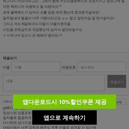
하고나니 아프더라고요 . 그래서 함께 주신모델링팩으로 진정시키고 냉장고에 넣
어둔 팩하니까 쉬원하고 덜 아팠어요^^
코에 블랙헤드가 있어서 코를 엄청 세게 했는데 효과본거같네요!
일주일내내 얼굴이 너무 가렵더라고요 ㅠㅠ 참고 않만지길 잘 한거같아요~
그리고 저는 8일에서야 각질이 다떨어졌어욤
사진을 포토샵으로 작업했는데 넘커서 잘안보일수도..
ㅎㅎ하나더 있으니 또 해봐야 겠어요~!!
댓글쓰기
이름
비밀번호
댓글쓰기
앱다운로드시 10%할인쿠폰 제공
zellkur | 2016-05-25
삭제
gdf617 고객님^^*
정성스런 상품포토리뷰 작성에 감사합니다^^*
앱으로 계속하기
일차별로 꼼꼼하게 사진촬영하여 남겨주셔
다시한번 감사드립니다^^
러빙시에는 너무 강하게 해주심 추후 진물로 보여질 수 있기에