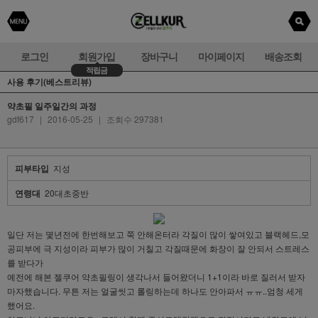
로그인
회원가입
장바구니
마이페이지
배송조회
적립금
사용 후기(베스트리뷰)
약초필 일주일간의 과정
gdf617
|
2016-05-25
|
조회수 297381
피부타입
지성
연령대
20대초중반
일단 저는 몇년전에 한번해보고 쭉 안해온터라 각질이 많이 쌓여있고 블랙헤드,모
공피부에 극 지성이라 피부가 많이 거칠고 각질때문에 화장이 잘 안되서 스트레스
를 받다가
예전에 해본 젤쿠어 약초필링이 생각나서 들어왔더니 1+1이라 바로 질러서 받자
마자했습니다. 무튼 저는 얼굴씻고 롤링하는데 하나도 안아파서 ㅠㅠ..엄청 세게
했어요.