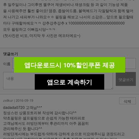
후 일주일이나 그이후엔 젤쿠어 재생비비나 재생크림 등 과 같이 기능성 제품
을 사용해주면 훨씬 좋아요! 염증, 좁쌀여드름, 블랙헤드가 각질탈락과 함께 떨어
져 나가고 새피부가 나와요ㅎㅎ 필링을 해보고 나서의 소감은... 앞으로 필요할때
마다 구매할꺼에요ㅋㅋ 강추강추강추 x 10000000000000000000000000
모두 필링하고 이뻐집시당~ㅋㅋ
(첫사진은 비포, 마지막 두 사진은 에프터에요~)
댓글쓰기
앱다운로드시 10%할인쿠폰 제공
이름
비밀번호
댓글쓰기
앱으로 계속하기
zellkur | 2016-09-19
삭제
dadada0720 고객님^^*
정성스런 상품포토리뷰 작성에 감사합니다^^
약초필링은 셀프필링으로 손쉽게 가능한 테라피로
고객님께서도 러빙단계부터 후관리까지 아주 꼼꼼히
관리해주신 듯 합니다^^
러빙단계시에는 부드럽게-약하게-강하게 순으로 이요애주시길 권장드리고
있으며 너무 강한압으로 이용해주심 추후 진물로 보여질 수 있습니다:)