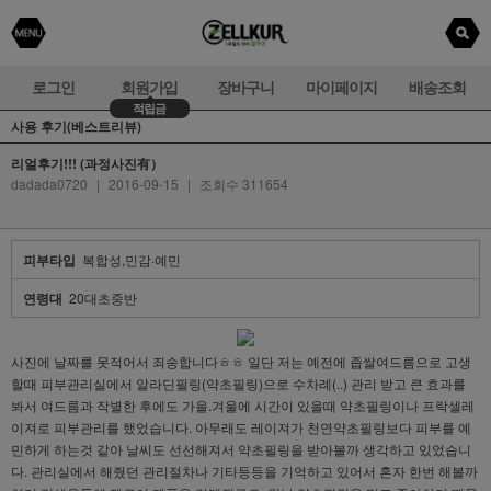
로그인
회원가입
장바구니
마이페이지
배송조회
적립금
사용 후기(베스트리뷰)
리얼후기!!! (과정사진有）
dadada0720
|
2016-09-15
|
조회수 311654
피부타입
복합성,민감·예민
연령대
20대초중반
사진에 날짜를 못적어서 죄송합니다ㅎㅎ 일단 저는 예전에 좁쌀여드름으로 고생
할때 피부관리실에서 알라딘필링(약초필링)으로 수차례(..) 관리 받고 큰 효과를
봐서 여드름과 작별한 후에도 가을.겨울에 시간이 있을때 약초필링이나 프락셀레
이져로 피부관리를 했었습니다. 아무래도 레이져가 천연약초필링보다 피부를 예
민하게 하는것 같아 날씨도 선선해져서 약초필링을 받아볼까 생각하고 있었습니
다. 관리실에서 해줬던 관리절차나 기타등등을 기억하고 있어서 혼자 한번 해볼까