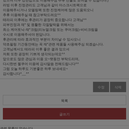
러빙 이후 진정관리도 고객님과 같이 마스크시트팩으로
이용해주시거나 모델링팩 또한 진정케어에 많은 도움되오니
추후 이용해주실 때 참고부탁드려요^^
테라피 이후에는 후관리가 굉장히 중요합니다 고객님^^
피부진정과 재* 및 원활한 각질탈락을 위해서는
최소 케어토닉-재*크림(리뉴얼크림 또는 쿠어크림)-비비크림을
수시로 이용해주셔야 된답니다.
후관리에 따라 효과적인 부분이 차이날 수 있사오니
약초필링 기간동안에는 꼭 재*관련 제품들 사용해주심 되겠습니다.
고객님께서도 테라피 이후 좋은 결과 있으셔
저희 또한 굉장히 기쁘게 생각되는데요^^
앞으로도 많은 관심과 이용 오~랫동안 부탁드리며,
다시한번 젤쿠어 이용에 감사말씀 전해드립니다^^
그럼 오늘 하루도 기분좋은 하루 보내세요~
감사합니다^__^*
수정
삭제
목록
글쓰기
관련 목록이 없습니다.