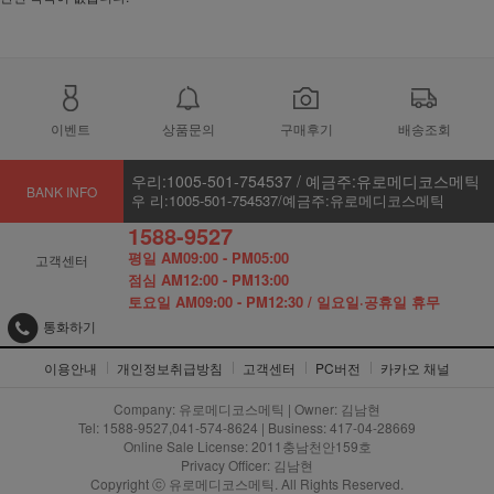
이벤트
상품문의
구매후기
배송조회
우리:1005-501-754537 / 예금주:유로메디코스메틱
BANK INFO
우 리:1005-501-754537/예금주:유로메디코스메틱
1588-9527
평일 AM09:00 - PM05:00
고객센터
점심 AM12:00 - PM13:00
토요일 AM09:00 - PM12:30 / 일요일·공휴일 휴무
통화하기
이용안내
개인정보취급방침
고객센터
PC버전
카카오 채널
Company: 유로메디코스메틱 | Owner: 김남현
Tel: 1588-9527,041-574-8624 | Business: 417-04-28669
Online Sale License: 2011충남천안159호
Privacy Officer: 김남현
Copyright ⓒ 유로메디코스메틱. All Rights Reserved.