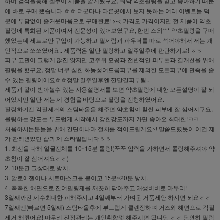
하며 검색을통해 젤쿠어 제품을 알게됬구요, 워낙 약초필링을 믿고 좋아하기 때문
에 바로 구매 했습니다 ㅎㅎ 더군다나 다른곳에서 보지 못하는 여러 이벤트들 덕
분에 부담없이 즐거운마음으로 구매완료! >-< 가격도 가격이지만 전 제품이 약초
필링에 특화된 제품이여서 전문성이 있어보였구요, 한번 스와*** 약초필링을 구매
했었는데 세트로만 구입이 가능하고 필세럼과 파우더를 따로 섞어야해서 저는 개
인적으로 쏘쏘였어요.. 제품력은 일단 필링하고 일주일후에 판단하기로! ㅎㅎ
피부 고민이 그렇게 많진 않지만 코주위 모공과 전반적인 피부톤과 결개선을 위해
필링을 했구요, 정말 너무 심한 화농성여드름피부를 제외한 모든피부에 만족을 줄
수 있는 필링이에요ㅎㅎ정말 일주일후엔 깐달걀피부됨..
제품과 같이 받아볼수 있는 사용설명서를 보면 약초필링에 대한 모든설명이 잘 되
어있지만 일단 저는 제 경험을 바탕으로 필링을 진행하였어요.
필링하기전 각질제거와 스팀타올을 해주면 약초침이 훨씬 피부에 잘 심어지구요,
롤링하는 강도는 부드럽게 시작해서 강한강도까지 가면 좋아요 최대한!ㅋㅋ
처음하시는분들을 위해 간단히나마 절차를 적어드릴게요~! 말씀드렸듯이 이건 제
가 관리받았던 샵과 제 스타일입니다ㅎㅎ
1. 최선을 다해 얼굴전체를 10~15분 롤링!(꾹꾹 압력을 가하면서 롤링해주셔야 약
초침이 잘 심어져요ㅎㅎ)
2. 10분간 그상태로 방치.
3. 알로에젤이나 시트마스크를 붙이고 15분~20분 방치.
4. 촉촉한 해면으로 잔여필링제를 깨끗히 닦아주고 재생비비로 마무리!
3일째까진 세수최대한 피해주시고 4일째부터 가벼운 거품세안 하시면 되요ㅎㅎ
7일째엔(빠르면 5일째) 스팀타올후에 부드럽게 클렌징하며 거즈와 해면으로 각질
제거 해줬어요! 마무리 진정관리는 개인취향껏 해주시면 됩니당 ㅎㅎ 당연히 필링