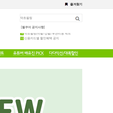
8월 이벤트
즐겨찾기
해초,약초필링세트
전화 주문 공지 이벤트
포토 후기 작성 요령 공지
8월 이벤트공지
약초필링 1회용 세트
[젤쿠어 공지사항]
약초필링(약필/강필) 후관리용 세트
신용카드별 할인혜택 공지