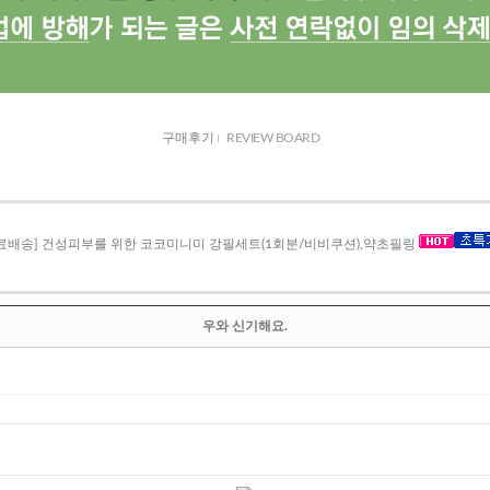
구매후기
REVIEW BOARD
무료배송] 건성피부를 위한 코코미니미 강필세트(1회분/비비쿠션),약초필링
우와 신기해요.