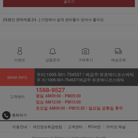
글쓰기
[체험단 판매제품 [대...]
가정에서 쉽게 관리할수 있어서 좋아요.
이벤트
상품문의
구매후기
배송조회
우리:1005-501-754537 / 예금주:유로메디코스메틱
BANK INFO
우 리:1005-501-754537/예금주:유로메디코스메틱
1588-9527
평일 AM09:00 - PM05:00
고객센터
점심 AM12:00 - PM13:00
토요일 AM09:00 - PM12:30 / 일요일·공휴일 휴무
통화하기
이용안내
개인정보취급방침
고객센터
PC버전
카카오 채널
Company: 유로메디코스메틱 | Owner: 김남현