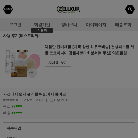
로그인
회원가입
장바구니
마이페이지
배송조회
적립금
사용 후기(베스트리뷰)
체험단 판매제품 [대폭 할인 & 무료배송] 건성피부를 위
한 코코미니미 강필세트(1회분/비비쿠션),약초필링
자세히 보기
가정에서 쉽게 관리할수 있어서 좋아요.
lovelycul
|
2025-02-07
|
조회수 604
품질
♥♥♥♥♥
배송
♥♥♥♥♥
피부타입