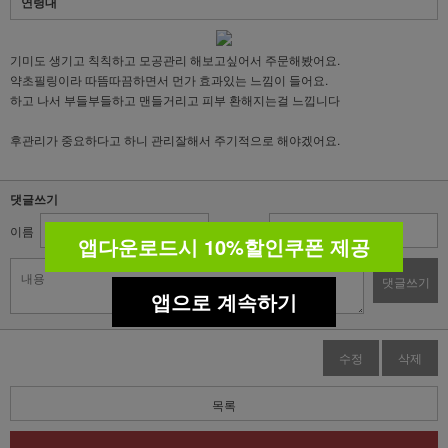
연령대
기미도 생기고 칙칙하고 모공관리 해보고싶어서 주문해봤어요.
약초필링이라 따뜸따끔하면서 먼가 효과있는 느낌이 들어요.
하고 나서 부들부들하고 맨들거리고 피부 환해지는걸 느낍니다
후관리가 중요하다고 하니 관리잘해서 주기적으로 해야겠어요.
댓글쓰기
이름
비밀번호
앱다운로드시 10%할인쿠폰 제공
댓글쓰기
앱으로 계속하기
수정
삭제
목록