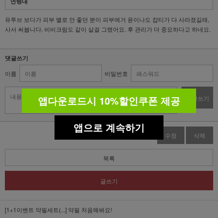
연령대
유투브 보다가 피부 별로 안 좋던 분이 피부에거 윤이나도 잡티가 다 사라졌길래,
사서 써봅니다. 비비크림도 같이 살걸 그랬어요. 후 관리가 더 중요하다고 하네요.
댓글쓰기
이름
비밀번호
앱다운로드시 10%할인쿠폰 제공
댓글쓰기
앱으로 계속하기
수정
삭제
목록
글쓰기
[1+1이벤트 약필세트(...]
약필 처음해봐요!