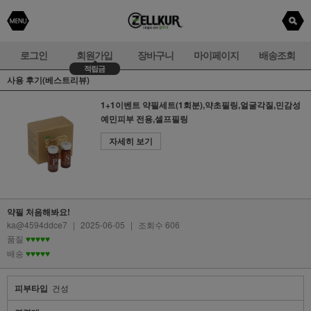
로그인
회원가입
장바구니
마이페이지
배송조회
적립금
사용 후기(베스트리뷰)
1+1이벤트 약필세트(1회분),약초필링,얼굴각질,민감성
예민피부 전용,셀프필링
자세히 보기
약필 처음해봐요!
ka@4594ddce7
|
2025-06-05
|
조회수 606
품질
♥♥♥♥♥
배송
♥♥♥♥♥
피부타입
건성