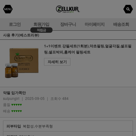
로그인
회원가입
장바구니
마이페이지
배송조회
적립금
사용 후기(베스트리뷰)
1+1이벤트 강필세트(1회분),약초필링,얼굴각질,셀프필
링,셀프박피,홈케어 필링세트
자세히 보기
약필 입가쪽만
sulpungirl
|
2025-09-05
|
조회수 484
품질
♥♥♥♥♥
배송
♥♥♥♥♥
피부타입
복합성,수분부족형