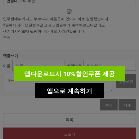
연령대
30대후반
입주변에뭐가나고 누르니까 아픈곳이 있어서 바로 필링했습니다
3일째되니까 껍질벗겨졌고 썬크림필수라 계속바르고다녔어요
생기기시작할때 필링하니까 바로 가라앉았습니다
추천
댓글쓰기
이름
비밀번호
앱다운로드시 10%할인쿠폰 제공
댓글쓰기
앱으로 계속하기
수정
삭제
목록
글쓰기