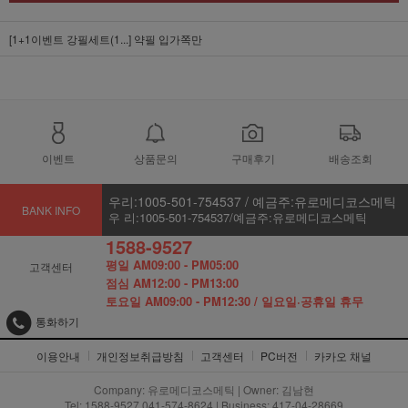
[1+1이벤트 강필세트(1...]
약필 입가쪽만
이벤트
상품문의
구매후기
배송조회
우리:1005-501-754537 / 예금주:유로메디코스메틱
BANK INFO
우 리:1005-501-754537/예금주:유로메디코스메틱
1588-9527
평일 AM09:00 - PM05:00
고객센터
점심 AM12:00 - PM13:00
토요일 AM09:00 - PM12:30 / 일요일·공휴일 휴무
통화하기
이용안내
개인정보취급방침
고객센터
PC버전
카카오 채널
Company: 유로메디코스메틱 | Owner: 김남현
Tel: 1588-9527,041-574-8624 | Business: 417-04-28669