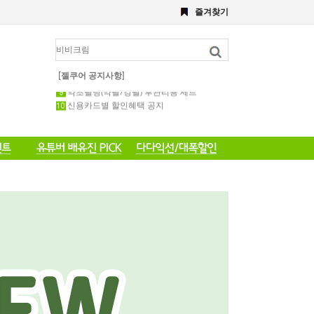
8월 이벤트
즐겨찾기
해초,약초필링세트
전화 주문 공지 이벤트
포토 후기 작성 요령 공지
8월 이벤트공지
약초필링 1회용 세트
[젤쿠어 공지사항]
약초필링(약필/강필) 후관리용 세트
신용카드별 할인혜택 공지