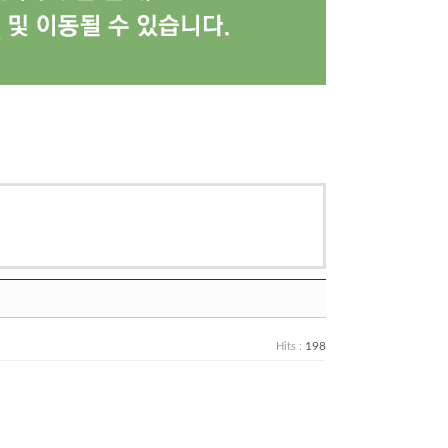
198
Hits :